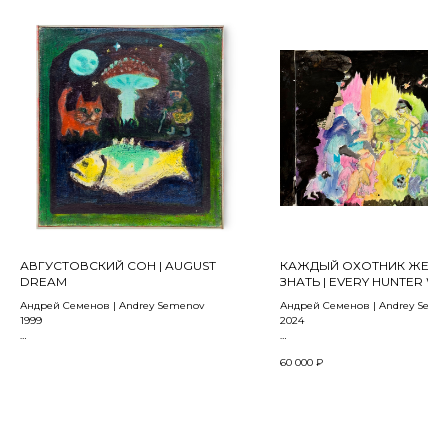
АВГУСТОВСКИЙ СОН | AUGUST
КАЖДЫЙ ОХОТНИК ЖЕЛА
DREAM
ЗНАТЬ | EVERY HUNTER W
KNOW
Андрей Семенов | Andrey Semenov
Андрей Семенов | Andrey Seme
1999
2024
Холст, масло | Oil on canvas
Бумага, авкарель, акрил на бум
60 000
₽
54,5 x 50 см
Watercolor, acrylic on paper
42 x 59 см
ПРОДАНО | SOLD