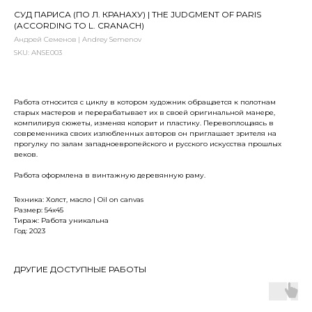
СУД ПАРИСА (ПО Л. КРАНАХУ) | THE JUDGMENT OF PARIS
(ACCORDING TO L. CRANACH)
Андрей Семенов | Andrey Semenov
SKU:
ANSE003
Работа относится с циклу в котором художник обращается к полотнам
старых мастеров и перерабатывает их в своей оригинальной манере,
компилируя сюжеты, изменяя колорит и пластику. Перевоплощаясь в
современника своих излюбленных авторов он приглашает зрителя на
прогулку по залам западноевропейского и русского искусства прошлых
веков.
Работа оформлена в винтажную деревянную раму.
Техника: Холст, масло | Oil on canvas
Размер: 54x45
Тираж: Работа уникальна
Год: 2023
ДРУГИЕ ДОСТУПНЫЕ РАБОТЫ