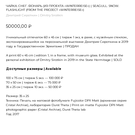
ЧАЙКА. СНЕГ. ФОНАРЬ (ИЗ ПРОЕКТА «WINTERREISE») | SEAGULL. SNOW.
FLASHLIGHT (FROM THE PROJECT «WINTERREISE»)
Дмитрий Сироткин | Dmitry Sirotkin
50000,00
₽
Уникальный отпечаток 60 х 45 см | тираж 1 экз, в раме, с музейным стеклом.,
экспонировавшийся на персональной выставке Дмитрия Сироткина в 2019
году в Государственном Эрмитаже |
ПРОДАН
A print 60 х 45 cm | edition 1, in a frame, with museum glass. Exhibited at the
personal exhibition of Dmitry Sirotkin in 2019 in the State Hermitage |
SOLD
Доступные размеры | Available
100 х 75 см | тираж 5 экз. — 100 000 ₽
70 х 50 см | тираж 6 экз. — 75 000 ₽
35 х 25 см | тираж 10 экз. — 50 000 ₽
Размер: 35 x 25
Техника: Печать на матовой фотобумаге Fujicolor DPII Matt (архивная серия
Cristal Archive), лаборатория Durst Theta | Print on matte Fujicolor DPII Matt
photographic paper (Cristal Archive), Durst Theta lab
Год: 2017