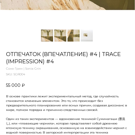
ОТПЕЧАТОК (ВПЕЧАТЛЕНИЕ) #4 | TRACE
(IMPRESSION) #4
Соня Грин | Sonia Grin
SKU:
SGR004
55 000
₽
В основе практики лежит экспериментальный метод, где случайность
становится ключевым элементом. Это то, что происходит без
предварительного планирования или ясных причин, создавая диссонанс в
мире, полном порядка и причинно-следственных связей.
Один из таких экспериментов — вдохновение техникой Суминагаши (墨流
し), или «плавающие чернила», которая представляет собой древнюю
японскую технику окрашивания, основанную на взаимодействии чернил с
водной поверхностью. В авторской интерпретации эта техника