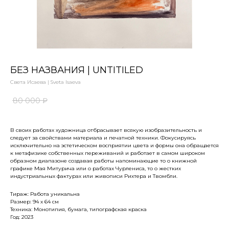
БЕЗ НАЗВАНИЯ | UNTITILED
Света Исаева | Sveta Isaeva
80 000
₽
В своих работах художница отбрасывает всякую изобразительность и
следует за свойствами материала и печатной техники. Фокусируясь
исключительно на эстетическом восприятии цвета и формы она обращается
к метафизике собственных переживаний и работает в самом широком
образном диапазоне создавая работы напоминающие то о книжной
графике Мая Митурича или о работах Чурлениса, то о жестких
индустриальных фактурах или живописи Рихтера и Твомбли.
Тираж: Работа уникальна
Размер: 94 х 64 см
Техника: Mонотипия, бумага, типографская краска
Год: 2023