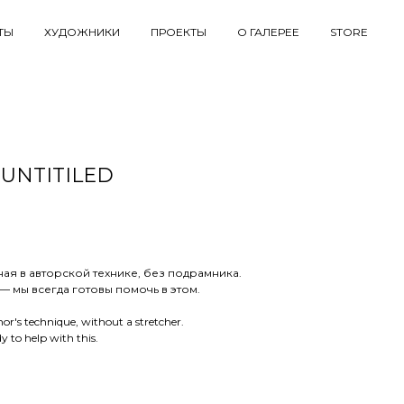
ТЫ
ХУДОЖНИКИ
ПРОЕКТЫ
О ГАЛЕРЕЕ
STORE
 UNTITILED
я в авторской технике, без подрамника.
 мы всегда готовы помочь в этом.
r's technique, without a stretcher.
 to help with this.