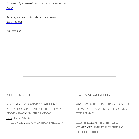
Ирена Куксенайте | Irena Kuksenaite
2012
Холст, акрил | Acrylic on canvas
40 x 40 см
120 000
₽
КОНТАКТЫ
ВРЕМЯ РАБОТЫ
NIKOLAY EVDOKIMOV GALLERY
РАСПИСАНИЕ ПУБЛИКУЕТСЯ НА
191014
, РОССИЯ САНКТ-ПЕТЕРБУРГ
СТРАНИЦЕ КАЖДОГО ПРОЕКТА
Г
РОДНЕНСКИЙ ПЕРЕУЛОК
ОТДЕЛЬНО
+7 9
11 260 56 56
NIKOLAY.EVDOKIMOV@GMAIL.COM
БЕЗ ПРЕДВАРИТЕЛЬНОГО
КОНТАКТА ВИЗИТ В ГАЛЕРЕЮ
НЕВОЗМОЖЕН