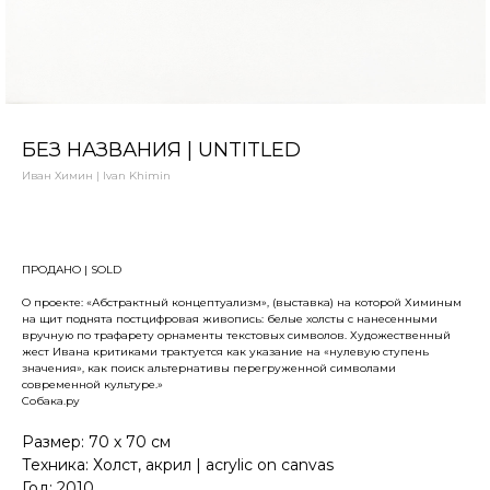
БЕЗ НАЗВАНИЯ | UNTITLED
Иван Химин | Ivan Khimin
ПРОДАНО | SOLD
О проекте: «Абстрактный концептуализм», (выставка) на которой Химиным
на щит поднята постцифровая живопись: белые холсты с нанесенными
вручную по трафарету орнаменты текстовых символов. Художественный
жест Ивана критиками трактуется как указание на «нулевую ступень
значения», как поиск альтернативы перегруженной символами
современной культуре.»
Собака.ру
Размер: 70 х 70 см
Техника: Холст, акрил | acrylic on canvas
Год: 2010