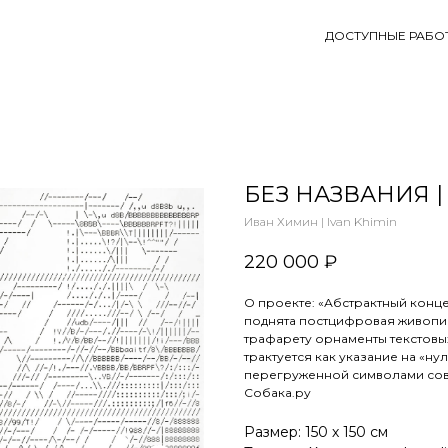
ДОСТУПНЫЕ РАБО
БЕЗ НАЗВАНИЯ |
Иван Химин | Ivan Khimin
220 000
₽
О проекте: «Абстрактный конце
поднята постцифровая живопис
трафарету орнаменты текстовы
трактуется как указание на «ну
перегруженной символами сов
Собака.ру
Размер: 150 х 150 см