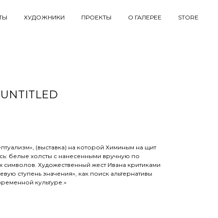
ТЫ
ХУДОЖНИКИ
ПРОЕКТЫ
О ГАЛЕРЕЕ
STORE
 UNTITLED
птуализм», (выставка) на которой Химиным на щит
ь: белые холсты с нанесенными вручную по
х символов. Художественный жест Ивана критиками
левую ступень значения», как поиск альтернативы
ременной культуре.»