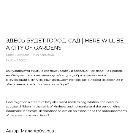
ЗДЕСЬ БУДЕТ ГОРОД-САД | HERE WILL BE
A CITY OF GARDENS
Мила Арбузова | Mila Arbuzova
SKU:
MAR002
Как уживаются мечты о светлых идеалах и современное падение нравов,
необходимость воспитывать детей в духе добра и гуманизма и
окружающий антигуманный ландшафт, признания в любви на асфальте и
объявления о работорговле на заборе?
How to get on a dream of lofty ideals and modern degradation, the need to
educate children in the spirit of kindness and humanity and the surrounding
inhumane landscape, declarations of love on an asphalt and the announcements
of the slave trade on a fence?
Автор: Мила Арбузова