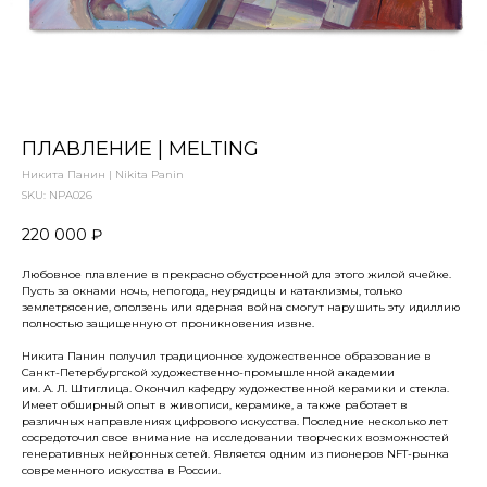
ПЛАВЛЕНИЕ | MELTING
Никита Панин | Nikita Panin
SKU:
NPA026
220 000
₽
Любовное плавление в прекрасно обустроенной для этого жилой ячейке.
Пусть за окнами ночь, непогода, неурядицы и катаклизмы, только
землетрясение, оползень или ядерная война смогут нарушить эту идиллию
полностью защищенную от проникновения извне.
Никита Панин получил традиционное художественное образование в
Санкт-Петербургской художественно-промышленной академии
им. А. Л. Штиглица. Окончил кафедру художественной керамики и стекла.
Имеет обширный опыт в живописи, керамике, а также работает в
различных направлениях цифрового искусства. Последние несколько лет
сосредоточил свое внимание на исследовании творческих возможностей
генеративных нейронных сетей. Является одним из пионеров NFT-рынка
современного искусства в России.