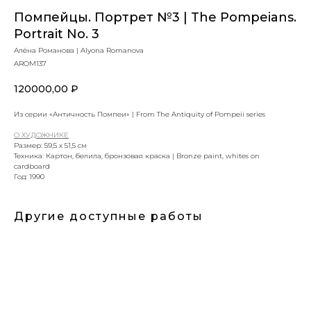
Помпейцы. Портрет №3 | The Pompeians.
Portrait No. 3
Алёна Романова | Alyona Romanova
AROM137
120000,00
₽
Из серии «Античность Помпеи» | From The Antiquity of Pompeii series
О ХУДОЖНИКЕ
Размер: 59,5 х 51,5 см
Техника: Картон, белила, бронзовая краска | Bronze paint, whites on
cardboard
Год: 1990
Другие доступные работы