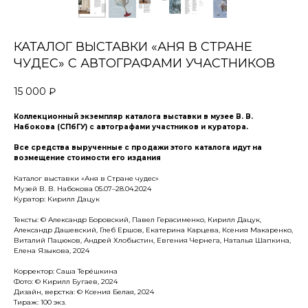
КАТАЛОГ ВЫСТАВКИ «АНЯ В СТРАНЕ
ЧУДЕС» С АВТОГРАФАМИ УЧАСТНИКОВ
15 000
₽
Коллекционный экземпляр каталога выставки в музее В. В.
Набокова (СПбГУ) с автографами участников и куратора.
Все средства вырученные с продажи этого каталога идут на
возмещение стоимости его издания
Каталог выставки «Аня в Стране чудес»
Музей В. В. Набокова 05.07–28.04.2024
Куратор: Кирилл Дацук
Тексты: © Александр Боровский, Павел Герасименко, Кирилл Дацук,
Александр Дашевский, Глеб Ершов, Екатерина Карцева, Ксения Макаренко,
Виталий Пацюков, Андрей Хлобыстин, Евгения Чернега, Наталья Шапкина,
Елена Языкова, 2024
Корректор: Саша Терёшкина
Фото: © Кирилл Бугаев, 2024
Дизайн, верстка: © Ксения Белая, 2024
Тираж: 100 экз.