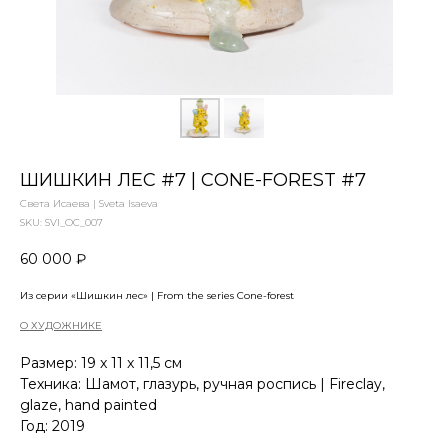
ШИШКИН ЛЕС #7 | СONE-FOREST #7
Света Исаева | Sveta Isaeva
SKU:
SVI_OC_007
60 000
₽
Из серии «Шишкин лес» | From the series Сone-forest
О ХУДОЖНИКЕ
Размер: 19 x 11 x 11,5 см
Техника: Шамот, глазурь, ручная роспись | Fireclay,
glaze, hand painted
Год: 2019