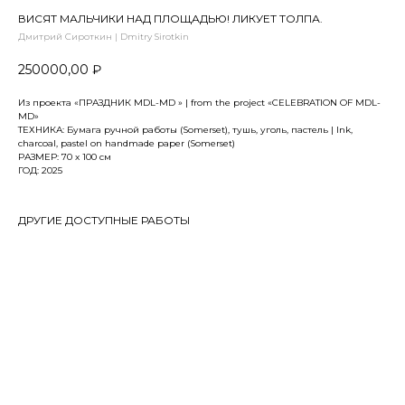
ВИСЯТ МАЛЬЧИКИ НАД ПЛОЩАДЬЮ! ЛИКУЕТ ТОЛПА.
Дмитрий Сироткин | Dmitry Sirotkin
250000,00
₽
Из проекта «ПРАЗДНИК МDL-MD » | from the project «CELEBRATION OF MDL-
MD»
ТЕХНИКА: Бумага ручной работы (Somerset), тушь, уголь, пастель | Ink,
charcoal, pastel on handmade paper (Somerset)
РАЗМЕР: 70 x 100 см
ГОД: 2025
ДРУГИЕ ДОСТУПНЫЕ РАБОТЫ