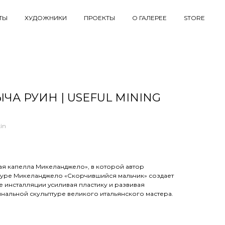
ТЫ
ХУДОЖНИКИ
ПРОЕКТЫ
О ГАЛЕРЕЕ
STORE
А РУИН | USEFUL MINING
in
ая капелла Микеланджело», в которой автор
туре Микеланджело «Скорчившийся мальчик» создает
 инсталляции уcиливая пластику и развивая
нальной скульптуре великого итальянского мастера.