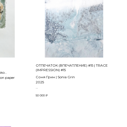
ОТПЕЧАТОК (ВПЕЧАТЛЕНИЕ) #15 | TRACE
(IMPRESSION) #15
hko
Соня Грин | Sonia Grin
 on paper
2025
Масло, бумага ханемюле | oil on
50 000
₽
hahnemühle paper
50 x 64,5 см