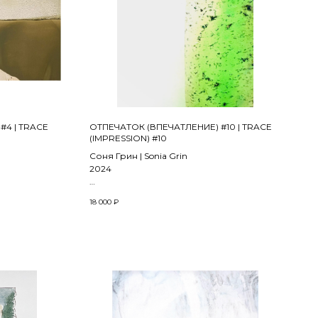
#4 | TRACE
ОТПЕЧАТОК (ВПЕЧАТЛЕНИЕ) #10 | TRACE
(IMPRESSION) #10
Соня Грин | Sonia Grin
2024
uer on paper
Масло, лак, бумага | Oil, lacquer on paper
18 000
₽
17 x 25 см