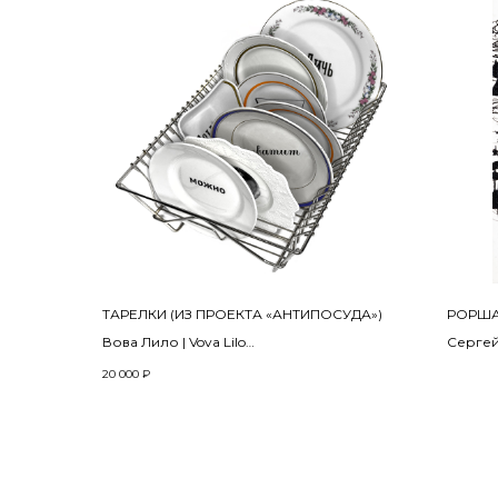
ТАРЕЛКИ (ИЗ ПРОЕКТА «АНТИПОСУДА»)
РОРШ
Вова Лило | Vova Lilo
Сергей
2018 - 2024
2007
20 000
₽
Старая посуда, надглазурная краска,
холст,
деколь, обжиг в печи
100 х 7
8-25 см
цена п