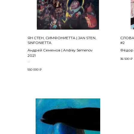
ЯН СТЕН, СИМФОНИЕТТА | JAN STEN,
СЛОВА 
SINFONIETTA
#2
Андрей Семенов | Andrey Semenov
Фёдор Х
2021
2022
36 500
₽
Холст, масло | Oil on canvas
Бумага
550 000
₽
130 x 100 см
черниль
acrylic 
32 x 24