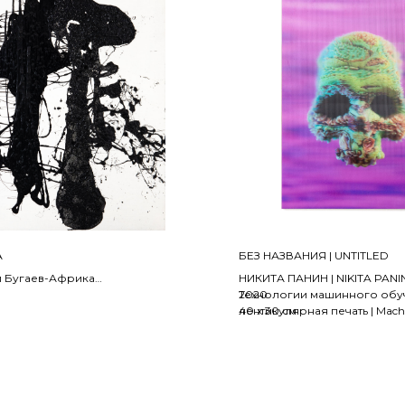
А
БЕЗ НАЗВАНИЯ | UNTITLED
 Бугаев-Африка
НИКИТА ПАНИН | NIKITA PANI
2020
Технологии машинного обу
лентикулярная печать | Machi
40 x 30 см
 битумная смола
technology, lenticular printing
0 см
о запросу