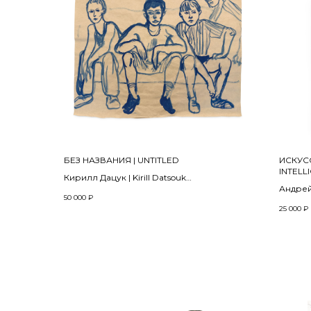
БЕЗ НАЗВАНИЯ | UNTITLED
ИСКУСС
INTELL
Кирилл Дацук | Kirill Datsouk
Андрей
Из серии «Русская Полинезия» | from the
50 000
₽
2025
project «Russian Polynesia»
25 000
₽
2024
Бумага,
paper o
Бумага, гуашь, акрил | Gouache, acrylic on
30 x 20 
paper
84 x 69 см