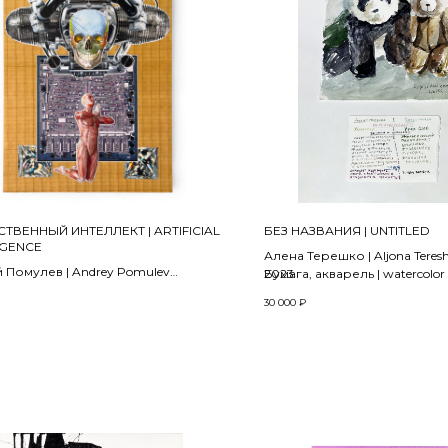
ТВЕННЫЙ ИНТЕЛЛЕКТ | ARTIFICIAL
БЕЗ НАЗВАНИЯ | UNTITLED
IGENCE
Алена Терешко | Aljona Teres
 Помулев | Andrey Pomulev
2023
Бумага, акварель | watercolor
30 000
₽
 коллаж на фанере, лак | collage,
n plywood, varnish
х 1.5 см