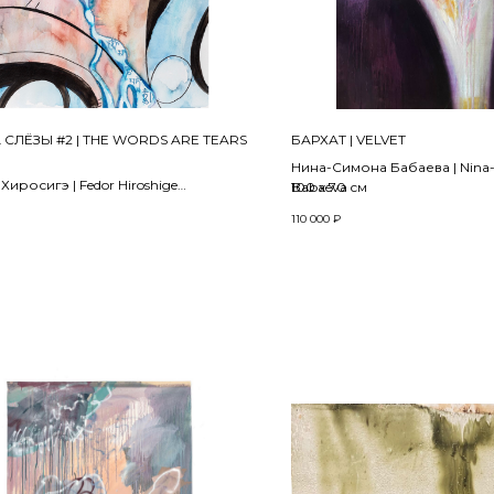
СЛЁЗЫ #2 | THE WORDS ARE TEARS
БАРХАТ | VELVET
Нина-Симона Бабаева | Nina
иросигэ | Fedor Hiroshige
Babaeva
100 x 70 см
2022
110 000
₽
, тушь, перо, акриловые чернила,
Холст, масло | oil on canvas
ный карандаш | Ink, pen, ink pencil,
ink on paper
 см