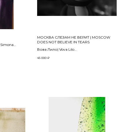
МОСКВА СЛЕЗАМ НЕ ВЕРИТ | MOSCOW
DOES NOT BELIEVE IN TEARS
-Simona
Вова Лило| Vova Lilo
2012
45 000
₽
Плоттерная печать на архивной бумаге,
накатка на дибонд | Plotter printing on
archival paper, knurling on dibond