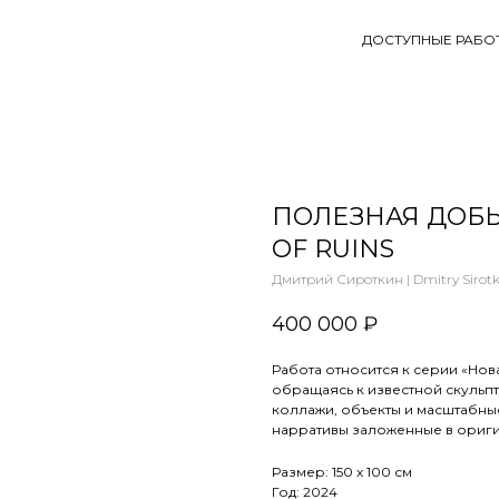
ДОСТУПНЫЕ РАБО
ПОЛЕЗНАЯ ДОБЫЧ
OF RUINS
Дмитрий Сироткин | Dmitry Sirotk
400 000
₽
Работа относится к серии «Нов
обращаясь к известной скульп
коллажи, объекты и масштабные
нарративы заложенные в ориги
Размер: 150 х 100 см
Год: 2024