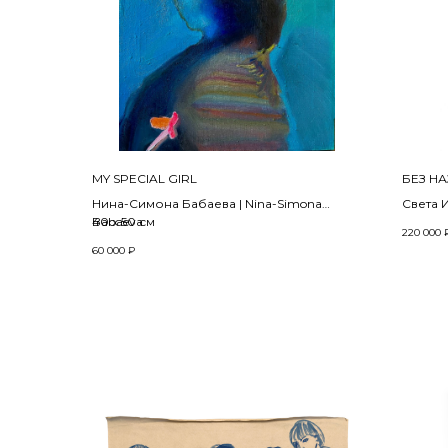
MY SPECIAL GIRL
БЕЗ НА
Нина-Симона Бабаева | Nina-Simona
Света И
Babaeva
40 x 50 см
2022
220 000
2022
Из сер
60 000
₽
series 
Холст, масло | oil on canvas
Холст, 
canvas
165 х 12