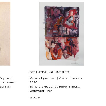
БЕЗ НАЗВАНИЯ | UNTITLED
itya and
Руслан Ермолаев | Ruslan Ermolaev
варельные
2020
ешанная
Бумага, акварель, линер | Paper,
 felt-tip pen,
watercolor, liner
59 х 42 см
25 000
₽