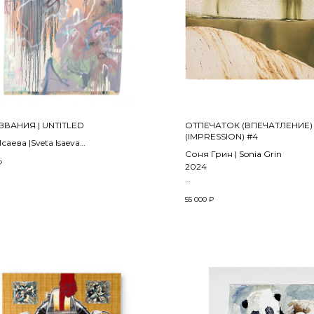
ЗВАНИЯ | UNTITLED
ОТПЕЧАТОК (ВПЕЧАТЛЕНИЕ) 
(IMPRESSION) #4
саева |Sveta Isaeva
Соня Грин | Sonia Grin
₽
2024
ии «Ложное солнце» | From the
Sun Dog
Масло, лак, бумага | Oil, lacq
55 000
₽
50 x 70 см
масло, спрей | Oil and spray on
5 см