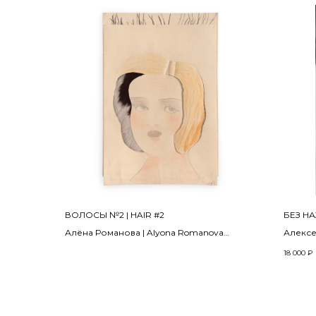
ВОЛОСЫ №2 | HAIR #2
БЕЗ НА
Алёна Романова | Alyona Romanova
Алексе
Из серии «Макияж» | From the series
2024
18 000
₽
"Makeup"
1994
Цифров
пигмен
Бумага, смешанная техника, цветной
пласти
карандаш, мех | Mixed media, colored pencil,
Digital