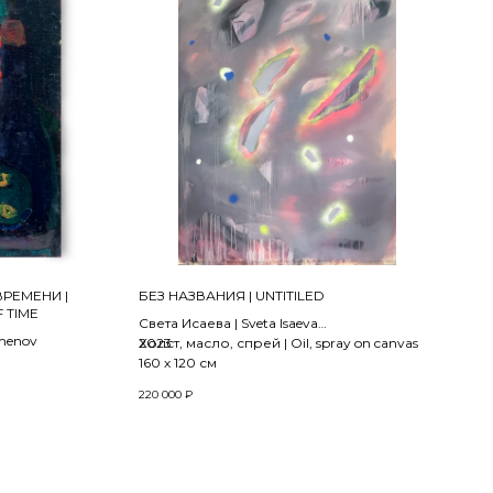
РЕМЕНИ |
БЕЗ НАЗВАНИЯ | UNTITILED
 TIME
Света Исаева | Sveta Isaeva
menov
2023
Холст, масло, спрей | Oil, spray on canvas
160 х 120 см
220 000
₽