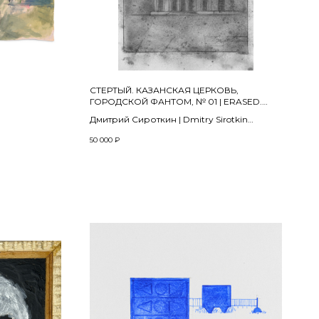
СТЕРТЫЙ. КАЗАНСКАЯ ЦЕРКОВЬ,
ГОРОДСКОЙ ФАНТОМ, № 01 | ERASED.
KAZAN CHURCH, CITY PHANTOM, NO. 01
Дмитрий Сироткин | Dmitry Sirotkin
» | from the
из проекта «Koh-i-oor» | from the project
50 000
₽
«Koh-i-oor»
2023
, acrylic on
50 х 70 см
Пастель, тушь, уголь, бумага (CORONA
400 г/м ручного отлива) |
Pastel, ink, charcoal, paper (CORONA 400
g/m handmade)