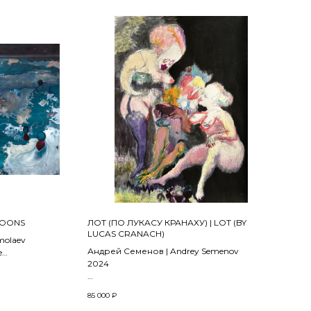
LOONS
ЛОТ (ПО ЛУКАСУ КРАНАХУ) | LOT (BY
LUCAS CRANACH)
molaev
Андрей Семенов | Andrey Semenov
e
2024
Бумага, акварель, акрил | Watercolor, acrylic
85 000
₽
on paper