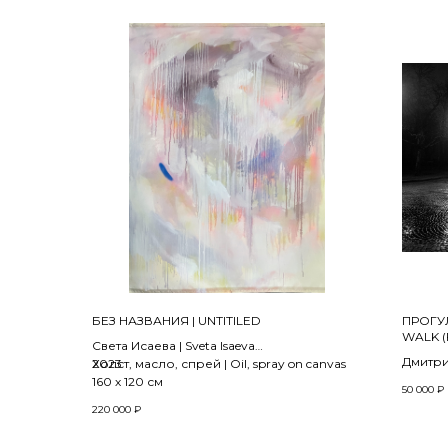
БЕЗ НАЗВАНИЯ | UNTITILED
ПРОГУЛ
WALK 
Света Исаева | Sveta Isaeva
«WINTE
Дмитрий
2023
Холст, масло, спрей | Oil, spray on canvas
2016
160 х 120 см
50 000
₽
220 000
₽
Печать
DPII Ma