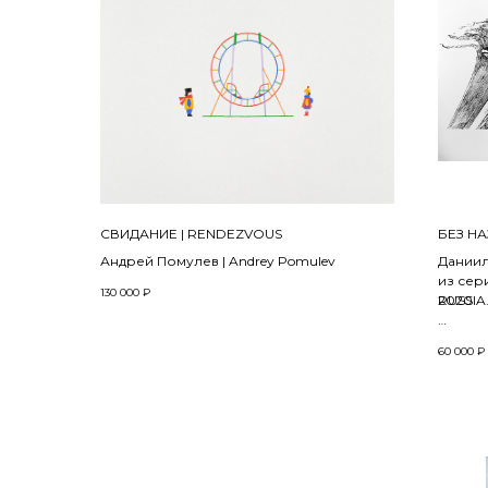
СВИДАНИЕ | RENDEZVOUS
БЕЗ НА
Андрей Помулев | Andrey Pomulev
Даниил 
из сер
130 000
₽
RUSSIA.
2020
Винтаж
60 000
₽
тушь | c
61х 86 