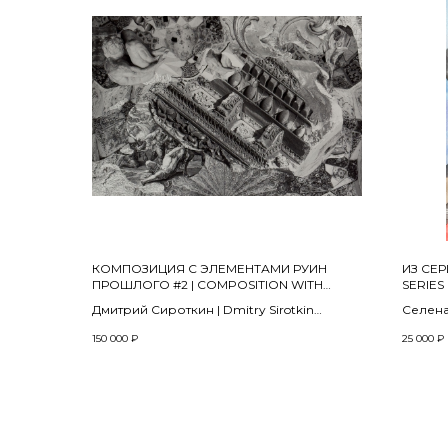
КОМПОЗИЦИЯ С ЭЛЕМЕНТАМИ РУИН
ИЗ СЕР
ПРОШЛОГО #2 | COMPOSITION WITH
SERIES
ELEMENTS OF THE RUINS OF THE PAST #2
Дмитрий Сироткин | Dmitry Sirotkin
Селена 
2024
2023
150 000
₽
25 000
₽
60 х 90 см
Бумага,
Деревянный планшет, цифровая
50 х 35
фотография, цифровая печать, коллаж |
Wooden tablet, digital photography, digital
printing, collage