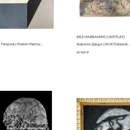
БЕЗ НАЗВАНИЯ | UNTITLED
Петров | Platon Petrov
Кирилл Дацук | Kirill Datsouk
Из серии «Русская Полинезия
50 000
₽
масло | Oil on canvas
project «Russian Polynesia»
 см
2024
Бумага, гуашь, акрил | Gouache
paper
83 x 62 см