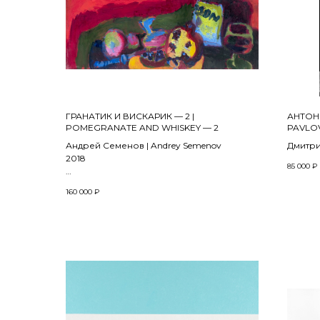
ГРАНАТИК И ВИСКАРИК — 2 |
АНТОН
POMEGRANATE AND WHISKEY — 2
PAVLO
Андрей Семенов | Andrey Semenov
Дмитрий
2018
Из про
85 000
₽
projec
Холст, масло | Oil on canvas
2025
160 000
₽
50 x 70 см
45 х 30
Фотогр
печать |
printin