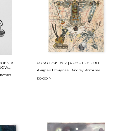
ПРОЕКТА
РОБОТ ЖИГУЛИ | ROBOT ZHIGULI
SNOW.
Андрей Помулев | Andrey Pomulev
JECT
rotkin
2025
100 000
₽
Бумага, коллаж на фанере, лак | collage,
е Fujicolor
paper on plywood, varnish
tal Archive),
80 x 60 х 2 см
int on matte
ic paper
b