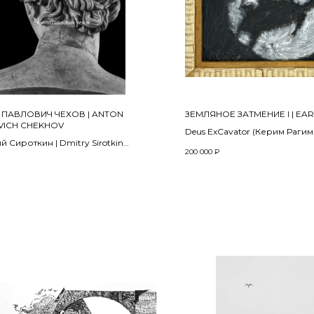
 ПАВЛОВИЧ ЧЕХОВ | ANTON
ЗЕМЛЯНОЕ ЗАТМЕНИЕ I | EART
VICH CHEKHOV
Deus ExCavator (Керим Рагим
 Сироткин | Dmitry Sirotkin
Швецов)
200 000
₽
екта «Последнее слово» | From the
2024
t Supreme verbum
Смешанная техника | Mixed m
28 x 35 см
 см
афия, варио, лентикулярная
 Photography, vario, lenticular
g