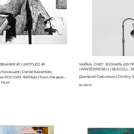
ЗВАНИЯ #1 | UNTITLED #1
ЧАЙКА. СНЕГ. ФОНАРЬ (ИЗ 
«WINTERREISE») | SEAGULL. 
Казанцев | Daniel Kazantsev
FLASHLIGHT (FROM THE PRO
Дмитрий Сироткин | Dmitry Si
ии РОССИЯ. ФИЛЬМ | from the series
«WINTERREISE»)
2017
 FILM
50 000
₽
Печать на матовой фотобумаг
ная чертежная бумага, китайская
DPII Matt (архивная серия Cris
hinese ink on vintage paper.
лаборатория Durst Theta | Pr
см
Fujicolor DPII Matt photograph
(Cristal Archive), Durst Theta la