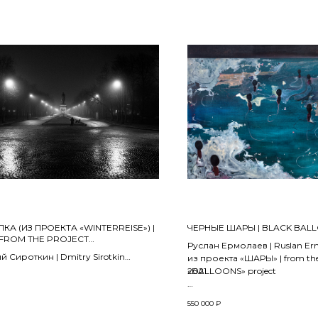
КА (ИЗ ПРОЕКТА «WINTERREISE») |
ЧЕРНЫЕ ШАРЫ | BLACK BAL
(FROM THE PROJECT
Руслан Ермолаев | Ruslan Er
RREISE»)
 Сироткин | Dmitry Sirotkin
из проекта «ШАРЫ» | from th
«BALLOONS» project
2021
 на матовой фотобумаге Fujicolor
Холст, масло | Oil on canvas
550 000
₽
tt (архивная серия Cristal Archive),
140 x 200 см