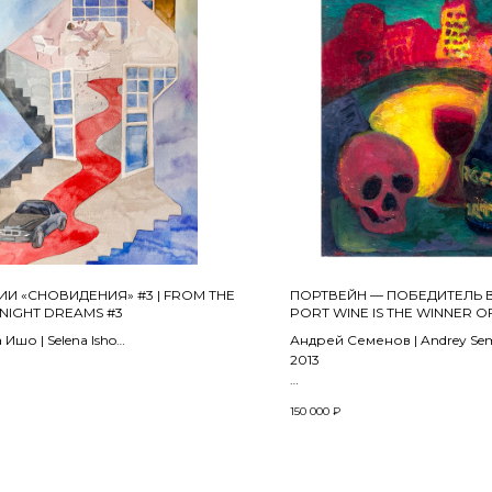
ИИ «СНОВИДЕНИЯ» #3 | FROM THE
ПОРТВЕЙН — ПОБЕДИТЕЛЬ В
 NIGHT DREAMS #3
PORT WINE IS THE WINNER OF
Ишо | Selena Isho
Андрей Семенов | Andrey Se
2013
 акварель | watercolor on paper
Холст, масло | Oil on canvas
150 000
₽
 см
64 x 54 см