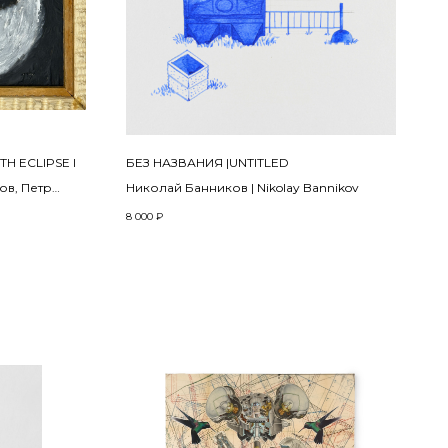
H ECLIPSE I
БЕЗ НАЗВАНИЯ |UNTITLED
ов, Петр
Николай Банников | Nikolay Bannikov
8 000
₽
edia