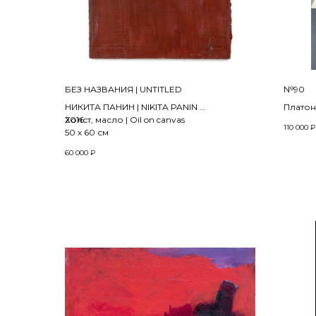
БЕЗ НАЗВАНИЯ | UNTITLED
№90
НИКИТА ПАНИН | NIKITA PANIN
Платон 
2016
Холст, масло | Oil on canvas
2013
110 000
₽
50 x 60 см
Холст, 
70 х 50
60 000
₽