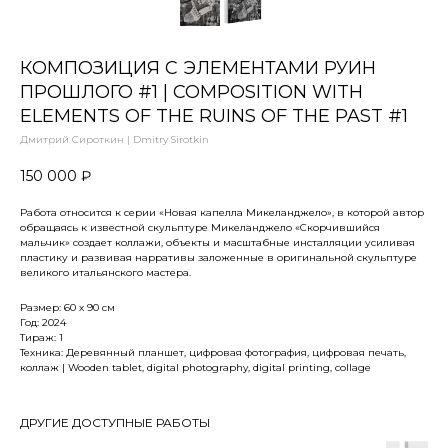
КОМПОЗИЦИЯ С ЭЛЕМЕНТАМИ РУИН
ПРОШЛОГО #1 | COMPOSITION WITH
ELEMENTS OF THE RUINS OF THE PAST #1
Дмитрий Сироткин | Dmitry Sirotkin
150 000
₽
Работа относится к серии «Новая капелла Микеланджело», в которой автор
обращаясь к известной скульптуре Микеланджело «Скорчившийся
мальчик» создает коллажи, объекты и масштабные инсталляции уcиливая
пластику и развивая нарративы заложенные в оригинальной скульптуре
великого итальянского мастера.
Размер: 60 х 90 см
Год: 2024
Тираж: 1
Техника: Деревянный планшет, цифровая фотография, цифровая печать,
коллаж | Wooden tablet, digital photography, digital printing, collage
ДРУГИЕ ДОСТУПНЫЕ РАБОТЫ