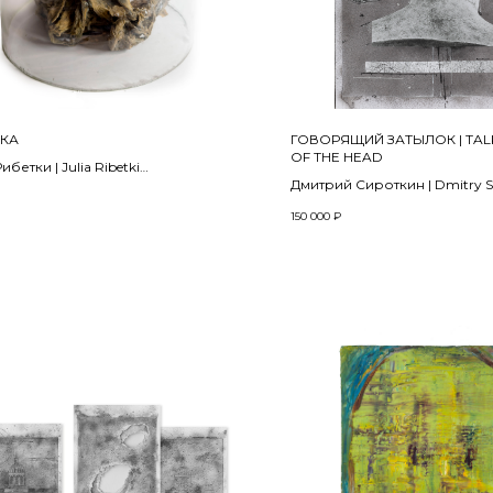
КА
ГОВОРЯЩИЙ ЗАТЫЛОК | TAL
OF THE HEAD
бетки | Julia Ribetki
Дмитрий Сироткин | Dmitry Si
2025
150 000
₽
сли, полимеры, металл, акрил,
100 х 70 см
нный купол
Принт, коллаж, смешанная те
-30 см
Сollage, mixed media on print