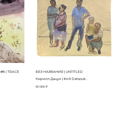
#8 | TRACE
БЕЗ НАЗВАНИЯ | UNTITLED
Кирилл Дацук | Kirill Datsouk
Из серии «Русская Полинезия» | from the
50 000
₽
project «Russian Polynesia»
2024
uer on paper
Бумага, гуашь, акрил | Gouache, acrylic on
paper
80 x 70 см