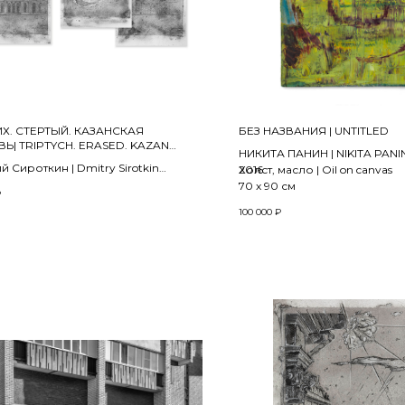
Х. СТЕРТЫЙ. КАЗАНСКАЯ
БЕЗ НАЗВАНИЯ | UNTITLED
Ь| TRIPTYCH. ERASED. KAZAN
НИКИТА ПАНИН | NIKITA PANI
H
 Сироткин | Dmitry Sirotkin
2016
Холст, масло | Oil on canvas
кта «Koh-i-oor» | from the project
70 x 90 см
₽
oor»
100 000
₽
 см (3 листа)
ь, тушь, уголь, бумага (CORONA
 ручного отлива) |
 ink, charcoal, paper (CORONA 400
ndmade)