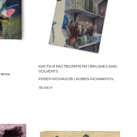
КИСТИ И РАСТВОРИТЕЛИ | BRUSHES AND
SOLVENTS
menov
РУБЕН МОНАХОВ | RUBEN MONAKHOV
Bз проекта «Афтерпати» | From the
135 000
₽
"Afterparty" project
2023
Холст, масло | Oil on canvas
45 х 60 см