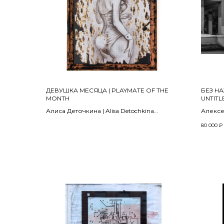
ДЕВУШКА МЕСЯЦА | PLAYMATE OF THE
БЕЗ НА
MONTH
UNTITL
Алиса Деточкина | Alisa Detochkina
Алексе
Из серии «Ловец Грез» | From the series
2024
80 000
₽
Dreamcatcher
2025
Композ
пигмен
Бумага, графитный карандаш | Graphite
photogr
pencil on paper
40 х 60
32,5 х 23,5 см
Тираж |