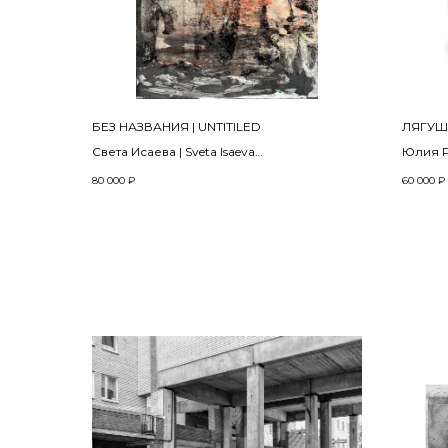
БЕЗ НАЗВАНИЯ | UNTITILED
ЛЯГУШ
Света Исаева | Sveta Isaeva
Юлия Ри
2023
2022
80 000
₽
60 000
₽
Mонотипия, бумага, типографская краска
Водоро
Monotype, printing ink on рaper
стекля
94 х 64 см
H-37 D