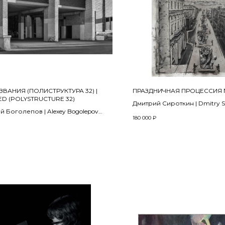
ЗВАНИЯ (ПОЛИСТРУКТУРА 32) |
ПРАЗДНИЧНАЯ ПРОЦЕССИЯ
ED (POLYSTRUCTURE 32)
Дмитрий Сироткин | Dmitry S
й Боголепов | Alexey Bogolepov
2025
180 000
₽
Бумага ручной работы (Somer
итная съемка, архивная
тушь, уголь, пастель |
тная печать, дибонд | Composite
collage, Ink, charcoal, pastel 
aphy, archival pigment print, dibond
paper (Somerset)
 см
70 x 50 см
 edition 5+1 AP