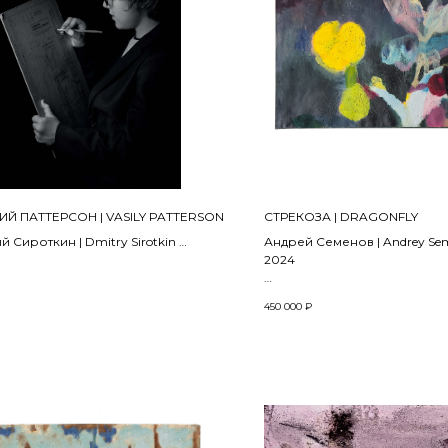
Й ПАТТЕРСОН | VASILY PATTERSON
СТРЕКОЗА | DRAGONFLY
й Сироткин | Dmitry Sirotkin
Андрей Семенов | Andrey Se
екта «ULTIMUM ASTRUM» |from the
2024
t «ULTIMUM ASTRUM»
Холст, масло | Oil on canvas
450 000
₽
80 x 130 см
вая фотография, цифровая
, дибонд, акриловое стекло
фикация) | Digital photography,
printing, dibond, acrylic glass
ication)
 см