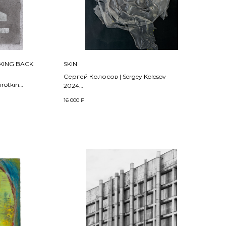
KING BACK
SKIN
Сергей Колосов | Sergey Kolosov
rotkin
2024
16 000
₽
Авторская техника
29 x 20 см
хника |