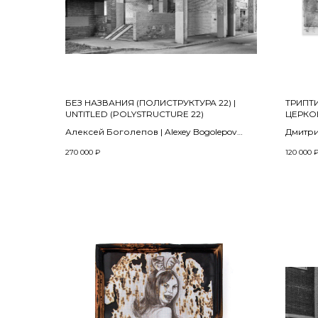
БЕЗ НАЗВАНИЯ (ПОЛИСТРУКТУРА 22) |
ТРИПТИ
UNTITLED (POLYSTRUCTURE 22)
ЦЕРКОВ
CHURC
Алексей Боголепов | Alexey Bogolepov
Дмитрий
2024
из прое
270 000
₽
120 000
«Koh-i-
Композитная съемка, архивная цифровая
2023
печать, матовая пластификация |
Composite photography, archival digital
50 х 70
printing on paper, plasticization
Пастел
83,4 х 120 см
400 г/м
Тираж | edition 2+1 AP
Pastel,
g/m ha