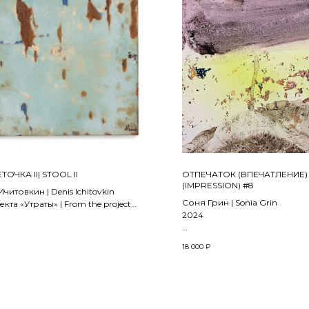
ТОЧКА II| STOOL II
ОТПЕЧАТОК (ВПЕЧАТЛЕНИЕ) 
(IMPRESSION) #8
читовкин | Denis Ichitovkin
Соня Грин | Sonia Grin
кта «Утраты» | From the project
2024
Масло, лак, бумага | Oil, lacq
масло | oil on canvas
18 000
₽
20 x 19 см
 см