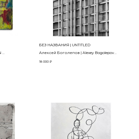
БЕЗ НАЗВАНИЯ | UNTITLED
N
Алексей Боголепов | Alexey Bogolepov
2024
18 000
₽
Цифровая композитная фотография,
пигментная печать на бумаге,
пластификация |
Digital composite photography, pigment
printing on paper, plasticization
12 х 15 см