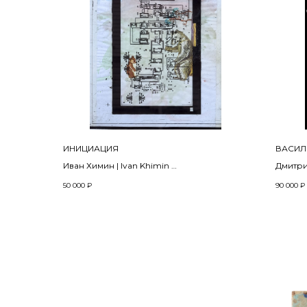
ИНИЦИАЦИЯ
ВАСИЛИ
Иван Химин | Ivan Khimin
Дмитри
из серии «Вершки и корешки»
из про
50 000
₽
90 000
₽
2024
projec
2021
42 х 30 см
Стекло с отпечатком микросхемы,
Цифро
акварель на бумаге
печать
(пласти
digital 
(plastif
75 x 50