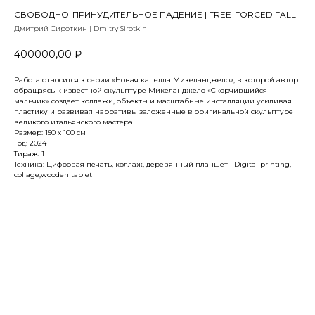
СВОБОДНО-ПРИНУДИТЕЛЬНОЕ ПАДЕНИЕ | FREE-FORCED FALL
Дмитрий Сироткин | Dmitry Sirotkin
400000,00
₽
Работа относится к серии «Новая капелла Микеланджело», в которой автор
обращаясь к известной скульптуре Микеланджело «Скорчившийся
мальчик» создает коллажи, объекты и масштабные инсталляции уcиливая
пластику и развивая нарративы заложенные в оригинальной скульптуре
великого итальянского мастера.
Размер: 150 х 100 см
Год: 2024
Тираж: 1
Техника: Цифровая печать, коллаж, деревянный планшет | Digital printing,
collage,wooden tablet