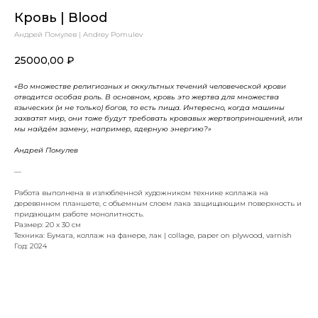
Кровь | Blood
Андрей Помулев | Andrey Pomulev
25000,00
₽
«Во множестве религиозных и оккультных течений человеческой крови
отводится особая роль. В основном, кровь это жертва для множества
языческих (и не только) богов, то есть пища. Интересно, когда машины
захватят мир, они тоже будут требовать кровавых жертвоприношений, или
мы найдём замену, например, ядерную энергию?»
Андрей Помулев
—
Работа выполнена в излюбленной художником технике коллажа на
деревянном планшете, с объемным слоем лака защищающим поверхность и
придающим работе монолитность.
Размер: 20 x 30 см
Техника: Бумага, коллаж на фанере, лак | collage, paper on plywood, varnish
Год: 2024