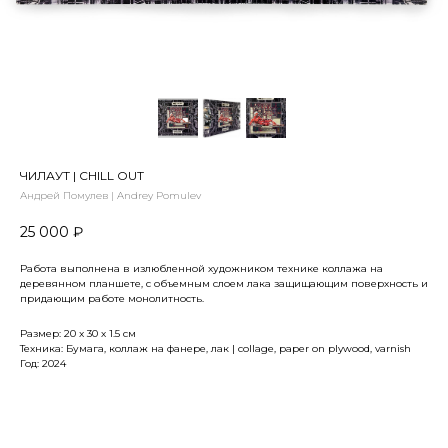
ЧИЛАУТ | CHILL OUT
Андрей Помулев | Andrey Pomulev
25 000
₽
Работа выполнена в излюбленной художником технике коллажа на
деревянном планшете, с объемным слоем лака защищающим поверхность и
придающим работе монолитность.
Размер: 20 x 30 х 1.5 см
Техника: Бумага, коллаж на фанере, лак | collage, paper on plywood, varnish
Год: 2024