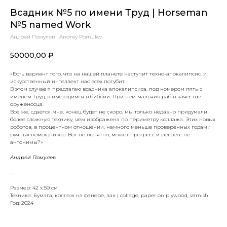
Всадник №5 по имени Труд | Horseman
№5 named Work
Андрей Помулев | Andrey Pomulev
50000,00
₽
«Есть вариант того, что на нашей планете наступит техно-апокалипсис. и
искусственный интеллект нас всех погубит.
В этом случае я предлагаю всадника апокалипсиса, под номером пять с
именем Труд, к имеющимся в библии. При нём мальчик раб в качестве
оруженосца.
Всё же, сдаётся мне, конец будет не скоро, мы только недавно придумали
более сложную технику, чем изображена по периметру коллажа. Этих новых
роботов, в процентном отношении, намного меньше проверенных годами
ручных помощников. Вот не понятно, может прогресс и регресс не
антонимы?»
Андрей Помулев
—
Размер: 42 x 59 см
Техника: Бумага, коллаж на фанере, лак | collage, paper on plywood, varnish
Год: 2024