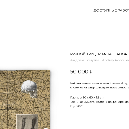
ДОСТУПНЫЕ РАБО
РУЧНОЙ ТРУД | MANUAL LABOR
Андрей Помулев | Andrey Pomule
50 000
₽
Работа выполнена в излюбленной ху
слоем лака защищающим поверхность
Размер: 50 x 60 х 1.5 см
Техника: Бумага, коллаж на фанере, лак 
Год: 2025