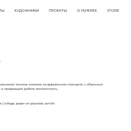
ТЫ
ХУДОЖНИКИ
ПРОЕКТЫ
О ГАЛЕРЕЕ
STORE
v
дожником технике коллажа на деревянном планшете, с объемным
 и придающим работе монолитность.
| collage, paper on plywood, varnish