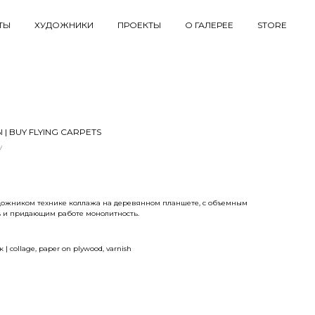
ТЫ
ХУДОЖНИКИ
ПРОЕКТЫ
О ГАЛЕРЕЕ
STORE
 BUY FLYING CARPETS
v
дожником технике коллажа на деревянном планшете, с объемным
 и придающим работе монолитность.
| collage, paper on plywood, varnish