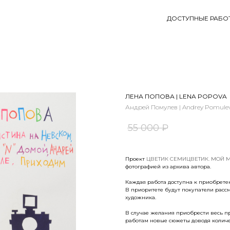
ДОСТУПНЫЕ РАБО
ЛЕНА ПОПОВА | LENA POPOVA
Андрей Помулев | Andrey Pomule
55 000
₽
Проект
ЦВЕТИК СЕМИЦВЕТИК. МОЙ 
фотографией из архива автора.
Каждая работа доступна к приобретен
В приоритете будут покупатели расс
художника.
В случае желания приобрести весь пр
работам новые сюжеты доводя количес