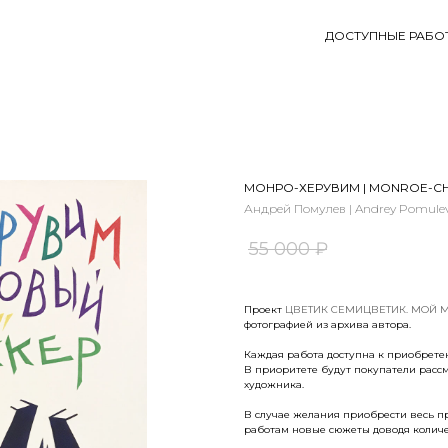
ДОСТУПНЫЕ РАБО
МОНРО-ХЕРУВИМ | MONROE-С
Андрей Помулев | Andrey Pomule
55 000
₽
Проект
ЦВЕТИК СЕМИЦВЕТИК. МОЙ 
фотографией из архива автора.
Каждая работа доступна к приобретен
В приоритете будут покупатели расс
художника.
В случае желания приобрести весь пр
работам новые сюжеты доводя количес