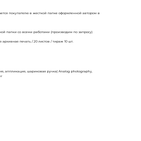
дается покупателю в жесткой папке оформленной автором в
ной папки со всеми работами (производим по запросу)
архивная печать / 20 листов / тираж 10 шт.
ия, аппликация, шариковая ручка| Analog photography,
er