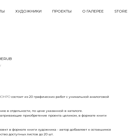
ТЫ
ХУДОЖНИКИ
ПРОЕКТЫ
О ГАЛЕРЕЕ
STORE
HERUB
v
МОНРО
состоит из 20 графических работ с уникальной аналоговой
ию в отдельности, по цене указанной в каталоге.
матривающие приобретение проекта целиком, в формате книги
оект в формате книги художника - автор добавляет к оставшимся
тво доступных листов до 20 шт.