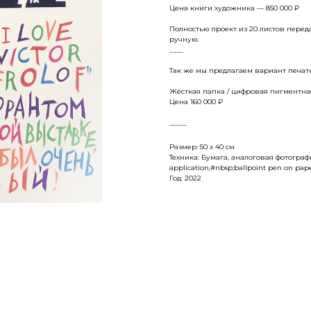
Цена книги художника — 850 000 ₽
Полностью проект из 20 листов пере
ручную.
____
Так же мы предлагаем вариант печат
Жёсткая папка / цифровая пигментная 
Цена 160 000 ₽
_____
Размер: 50 x 40 см
Техника: Бумага, аналоговая фотограф
application,#nbsp;ballpoint pen on pap
Год: 2022