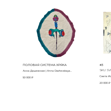
ПОЛОВАЯ СИСТЕМА ХРЯКА
#3
SKU:
SV
Анна Дашевская | Anna Dashevskaya
2022
Света Ис
50 000
₽
Из сери
Ткань, акрил, вышивка
20 000
₽
series 
60 x 47 см
Бумага, 
pastel, p
30 х 42 с