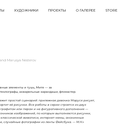
ТЫ
ХУДОЖНИКИ
ПРОЕКТЫ
О ГАЛЕРЕЕ
STORE
and Marusya Nesterov
вные элементы и тушь, Митя — за
теклографы, акварельные карандаши, фломастер.
ежит простой сценарий: прилежная девочка Маруся рисует,
ртит её рисунки. Все работы в серии строятся из двух
 графитом или пером и не фигуративного дополнения —
точников изображений, по которым выполняются рисунки,
 классической живописи, интернет-мемы, анонимные
, случайные фотографии из ленты Фейсбука. — М.Н.»