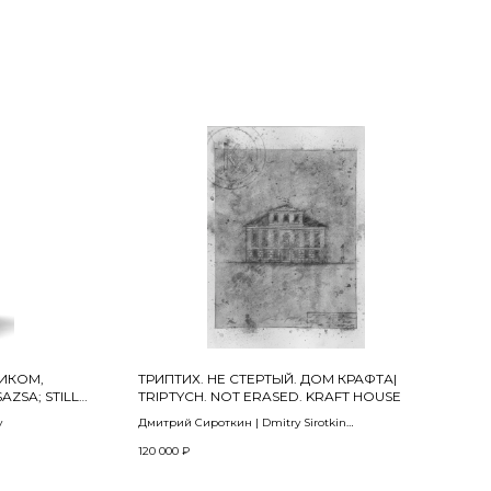
ИКОМ,
ТРИПТИХ. НЕ СТЕРТЫЙ. ДОМ КРАФТА|
ZSA; STILL
TRIPTYCH. NOT ERASED. KRAFT HOUSE
AND SNAKES
v
Дмитрий Сироткин | Dmitry Sirotkin
из проекта «Koh-i-oor» | from the project «Koh-i-oor»
120 000
₽
2023
 окраска белой
lass, hand-
50 х 70 см (3 листа)