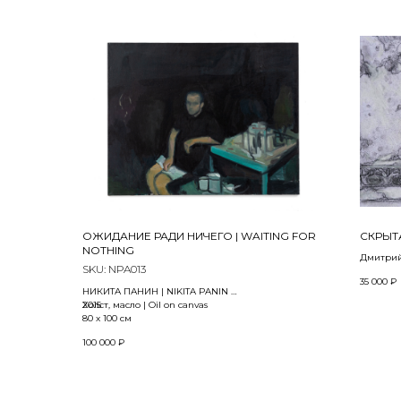
59 х 41 (2
Тираж | 
ОЖИДАНИЕ РАДИ НИЧЕГО | WAITING FOR
СКРЫТА
NOTHING
Дмитрий 
SKU:
NPA013
из проек
35 000
₽
«End Of H
НИКИТА ПАНИН | NIKITA PANIN
2021
2015
Холст, масло | Oil on canvas
80 x 100 см
Бумага, 
Ink, char
100 000
₽
21x 30 см