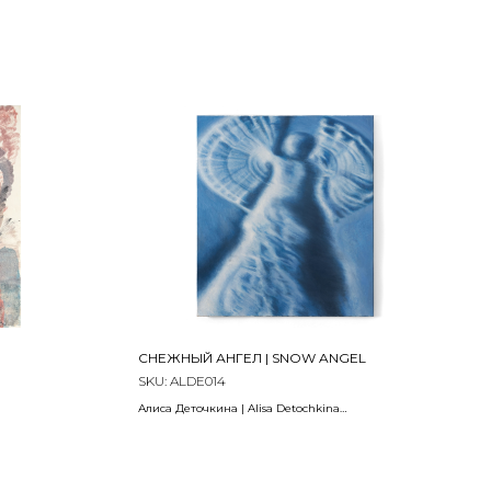
l and a matte
Пастель, тушь, уголь, бумага (CORONA 400 г/м
ручного отлива) |
Pastel, ink, charcoal, paper (CORONA 400 g/m
handmade)
СНЕЖНЫЙ АНГЕЛ | SNOW ANGEL
SKU:
ALDE014
Алиса Деточкина | Alisa Detochkina
2025
 краска
Холст, масло | Oil on canvas
127 х 112 см