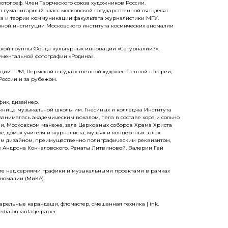
отограф. Член Творческого союза художников России.
ил гуманитарный класс московской государственной пятьдесят
а и теории коммуникации факультета журналистики МГУ.
ной институции Московского института космических аномалии
рской группы Фонда культурных инновации «Сатурналии?».
кументальной фотографии «Родина».
кции ГРМ, Пермской государственной художественной галереи,
 России и за рубежом.
ик, дизайнер.
скница музыкальной школы им. Гнесиных и колледжа Института
 занималась академическим вокалом, пела в составе хора и сольно
и, Московском манеже, зале Церковных соборов Храма Христа
ше, домах учителя и журналиста, музеях и концертных залах.
им дизайном, преимущественно полиграфическим реквизитом,
ов Андрона Кончаловского, Ренаты Литвиновой, Валерии Гай
сте над сериями графики и музыкальными проектами в рамках
аномалии (МиКА).
варельные карандаши, фломастер, смешанная техника | ink,
media on vintage paper