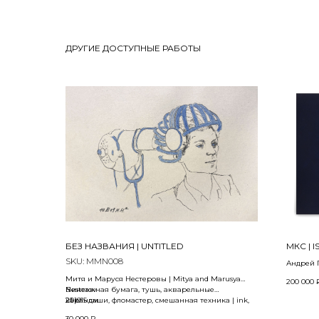
ДРУГИЕ ДОСТУПНЫЕ РАБОТЫ
БЕЗ НАЗВАНИЯ | UNTITLED
МКС | I
SKU:
MMN008
Андрей 
2025
Митя и Маруся Нестеровы | Mitya and Marusya
200 000
Nesterov
Винтажная бумага, тушь, акварельные
Фанерный
2019
карандаши, фломастер, смешанная техника | ink,
21 x 15 см
Тexture p
watercolor pencils, felt-tip pen, mixed media on
70 x 100 
30 000
₽