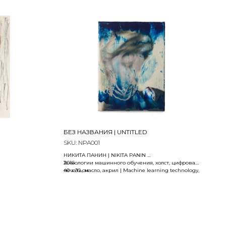
БЕЗ НАЗВАНИЯ | UNTITLED
SKU:
NPA001
НИКИТА ПАНИН | NIKITA PANIN
2016
Технологии машинного обучения, холст, цифровая
 краска
печать, масло, акрил | Machine learning technology,
40 x 30 см
digital printing, oil, acrylic on canvas