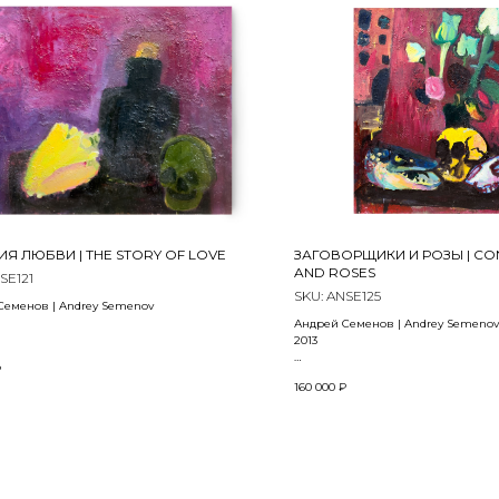
Я ЛЮБВИ | THE STORY OF LOVE
ЗАГОВОРЩИКИ И РОЗЫ | CO
AND ROSES
SE121
SKU:
ANSE125
Семенов | Andrey Semenov
Андрей Семенов | Andrey Semenov
2013
сло | Oil on canvas
₽
м
Холст, масло | Oil on canvas
160 000
₽
80 x 70 см