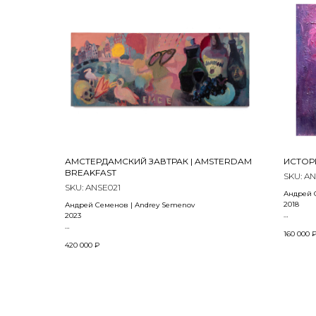
АМСТЕРДАМСКИЙ ЗАВТРАК | AMSTERDAM
ИСТОРИ
BREAKFAST
SKU:
AN
SKU:
ANSE021
Андрей 
2018
Андрей Семенов | Andrey Semenov
2023
Холст, ма
160 000
73 x 92 с
Холст, масло | Oil on canvas
420 000
₽
62 x 150 см