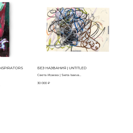
NSPIRATORS
БЕЗ НАЗВАНИЯ | UNTITLED
Света Исаева | Sveta Isaeva
Из серии | From the series COOL, CRAZY, TOO MUCH
30 000
₽
Бумага, масляная пастель, цветной карандаш,
смешанная техника | Oil pastel, colored pencil,
mixed media on paper
30 х 42 см