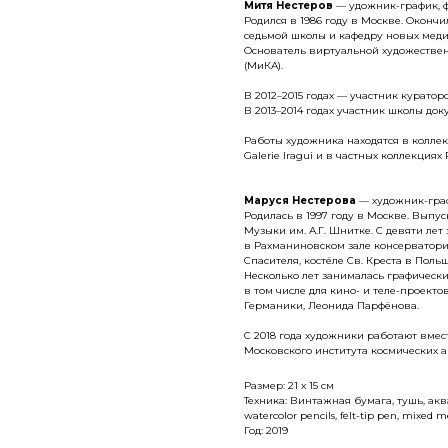
Митя Нестеров
— удожник-график, ф
Родился в 1986 году в Москве. Оконч
седьмой школы и кафедру новых меди
Основатель виртуальной художествен
(МиКА).
В 2012–2015 годах — участник курато
В 2013–2014 годах участник школы до
Работы художника находятся в колле
Galerie Iragui и в частных коллекциях
Маруся Нестерова
— художник-граф
Родилась в 1997 году в Москве. Выпу
Музыки им. А.Г. Шнитке. С девяти лет
в Рахманиновском зале консерватори
Спасителя, костёле Св. Креста в Поль
Несколько лет занималась графическ
в том числе для кино- и теле-проект
Германики, Леонида Парфёнова.
С 2018 года художники работают вме
Московского института космических 
Размер: 21 x 15 см
Техника: Винтажная бумага, тушь, ак
watercolor pencils, felt-tip pen, mixed 
Год: 2019