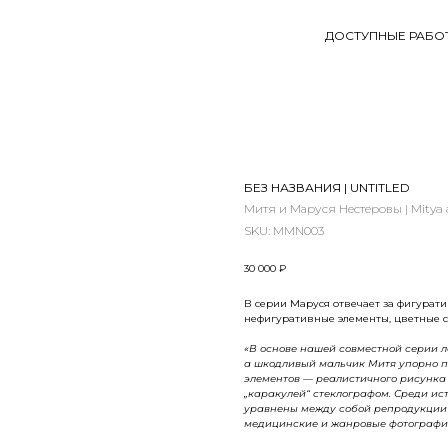
ДОСТУПНЫЕ РАБО
БЕЗ НАЗВАНИЯ | UNTITLED
Митя и Маруся Нестеровы | Mitya 
SKU:
MMN003
30 000
₽
В серии Маруся отвечает за фигурати
нефигуративные элементы, цветные с
«В основе нашей совместной серии л
а шкодливый мальчик Митя упорно по
элементов — реалистичного рисунка
„каракулей“ стеклографом. Среди ис
уравнены между собой репродукции
медицинские и жанровые фотографии