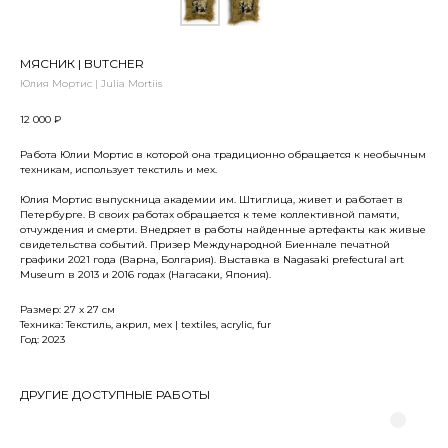
МЯСНИК | BUTCHER
Юлия Мортис | Julia Mortiis
12 000
₽
Работа Юлии Мортис в которой она традиционно обращается к необычным
техникам, использует текстиль и мех.
Юлия Мортис выпускница академии им. Штиглица, живет и работает в
Петербурге. В своих работах обращается к теме коллективной памяти,
отчуждения и смерти. Внедряет в работы найденные артефакты как живые
свидетельства событий. Призер Международной Биеннале печатной
графики 2021 года (Варна, Болгария). Выставка в Nagasaki prefectural art
Museum в 2013 и 2016 годах (Нагасаки, Япония).
Размер: 27 x 27 см
Техника: Текстиль, акрил, мех | textiles, acrylic, fur
Год: 2023
ДРУГИЕ ДОСТУПНЫЕ РАБОТЫ