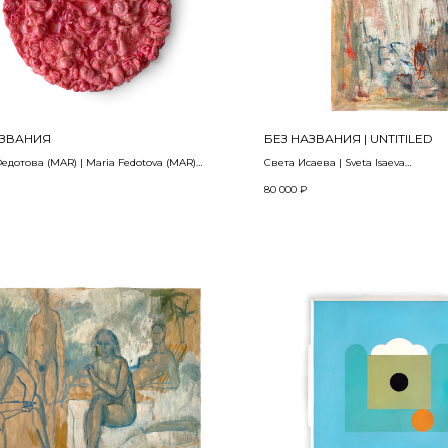
АЗВАНИЯ
БЕЗ НАЗВАНИЯ | UNTITILED
дотова (MAR) | Maria Fedotova (MAR)
Света Исаева | Sveta Isaeva
2023
80 000
₽
ая техника
Mонотипия, бумага, типографская
Monotype, printing ink on рaper
94 х 64 см