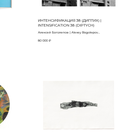
ИНТЕНСИФИКАЦИЯ 38 (ДИПТИХ) |
INTENSIFICATION 38 (DIPTYCH)
Алексей Боголепов | Alexey Bogolepov
2024
80 000
₽
Цифровая композитная фотография, пигментная
печать на бумаге, пластификация |
Digital composite photography, pigment printing on
paper, plasticization
42 х 30 см каждая часть | each part
Тираж | edition 5+2 AP