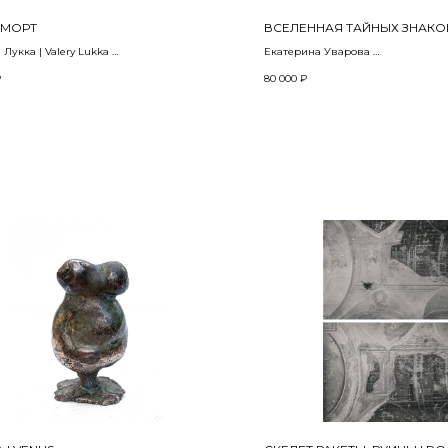
РМОРТ
ВСЕЛЕННАЯ ТАЙНЫХ ЗНАКО
Лукка | Valery Lukka
Екатерина Уварова
2023
₽
80 000
₽
ая техника
Холст, масло
м
D-40 см