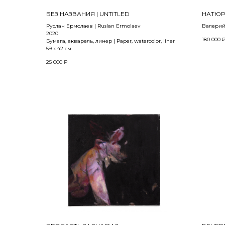
БЕЗ НАЗВАНИЯ | UNTITLED
НАТЮ
Руслан Ермолаев | Ruslan Ermolaev
Валерий 
2020
2015
180 000
Бумага, акварель, линер | Paper, watercolor, liner
59 х 42 см
Авторск
78 x 33 с
25 000
₽