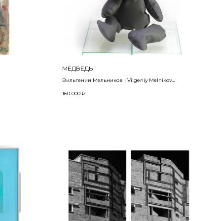
МЕДВЕДЬ
Вильгений Мельников | Vilgeniy Melnikov
2024
160 000
₽
 краска
Дутый металл, термостойкая эмаль, каолиновая
вата, формирование гидровзрывом
45 х 35 х 35 см