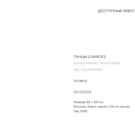
ДОСТУПНЫЕ РАБО
ТАНЦЫ | DANCES
Алина Майер | Alina Mayer
SKU:
ALINAM006
110 000
₽
ОБ АВТОРЕ
Размер: 62 х 120 см
Техника: Холст, масло | Oil on canvas
Год: 2025