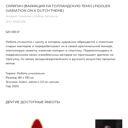
СКРИПАЧ (ВАРИАЦИЯ НА ГОЛЛАНДСКУЮ ТЕМУ) | FIDDLER
(VARIATION ON A DUTCH THEME)
Андрей Семенов | Andrey Semenov
SKU:
ANSE026
520 000
₽
Работа относится с циклу в котором художник обращается к полотнам
старых мастеров и перерабатывает их в своей оригинальной манере,
компилируя сюжеты, изменяя колорит и пластику. Перевоплощаясь в
современника своих излюбленных авторов он приглашает зрителя на
прогулку по залам западноевропейского и русского искусства прошлых
веков.
Тираж: Работа уникальна
Размер: 80 x 130 см
Техника: Холст, масло | Oil on canvas
Год: 2023
ДРУГИЕ ДОСТУПНЫЕ РАБОТЫ