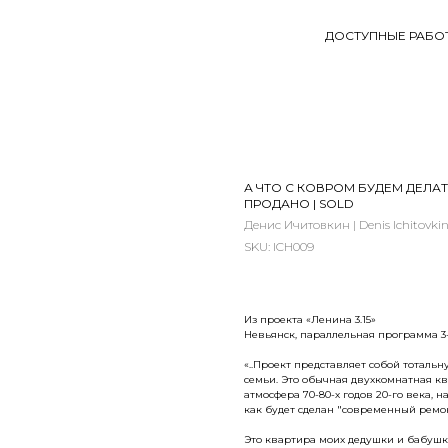
ДОСТУПНЫЕ РАБО
А ЧТО С КОВРОМ БУДЕМ ДЕЛАТЬ
ПРОДАНО | SOLD
Денис Ичитовкин | Denis Ichitovki
SKU:
ICH009
Из проекта «Ленина 3.15»
Невьянск, параллельная программа 3
«..Проект представляет собой тоталь
семьи. Это обычная двухкомнатная кв
атмосфера 70-80-х годов 20-го века,
как будет сделан "современный ремон
Это квартира моих дедушки и бабуш