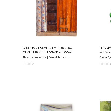
СЪЕМНАЯ КВАРТИРА II |RENTED
ПРОДА
APARTMENT II ПРОДАНО | SOLD
СМАЙЛ 
Денис Ичитовкин | Denis Ichitovkin
Грета Ди
2012
2025
12 000
₽
105 000
Бумага, акрил | acrylic on paper
Зеркало,
15,5 х 15 см
bottoms
D 50 см
В ЧАСТНОЙ КОЛЛЕКЦИИ | IN A PRIVATE
COLLECTION
ПРОДАНО