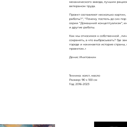
механического завода, лучшим рацион
ветераном труда.
Проект составляют несколько картин,
работы?", "Почему постель до сих пор
серии "Домашний концептуализм", ин
и другие работы.
Как мы относимся к собственной , ли
сохранять, а что выбрасывать? Где з
городе и начинается история страны,
проектом..»
Денис Ичитовкин
Техника: холст, масло
Размер: 90 х 100 см
Год: 2016-2023