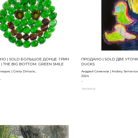
НО | SOLD БОЛЬШОЕ ДОНЦЕ. ГРИН
ПРОДАНО | SOLD ДВЕ УТОЧК
| THE BIG BOTTOM. GREEN SMILE
DUCKS
марис | Greta Dimaris
Андрей Семенов | Andrey Semenov
2024
₽
 бутылочнае донышки | Mirror, bottle
Бумага, акварель, акрил, карандаш 
80 000
₽
acrylic, pencil on paper
90 x 63 см
 | SOLD
ПРОДАНО | SOLD