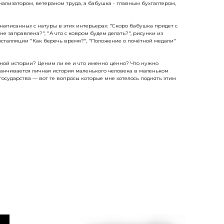
ализатором, ветераном труда, а бабушка - главным бухгалтером,
 написанных с натуры в этих интерьерах: "Скоро бабушка придет с
 не заправлена?", "А что с ковром будем делать?", рисунки из
сталляции "Как беречь время?", "Положение о почётной медали"
чной истории? Ценим ли ее и что именно ценно? Что нужно
аканчивается личная история маленького человека в маленьком
 государства — вот те вопросы которые мне хотелось поднять этим