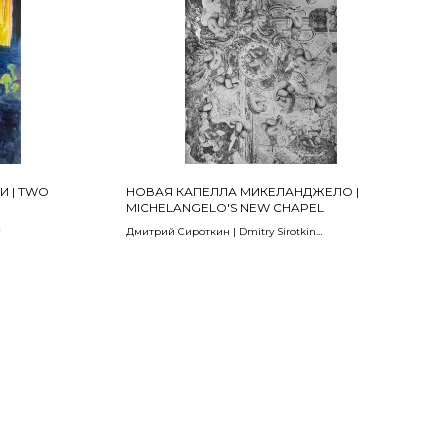
И | TWO
НОВАЯ КАПЕЛЛА МИКЕЛАНДЖЕЛО |
MICHELANGELO'S NEW CHAPEL
Дмитрий Сироткин | Dmitry Sirotkin
2024
| Watercolor,
200 х 150 см
Цифровая печать, коллаж, деревянный планшет |
Digital printing, collage, wooden tablet
ПОДАНО | SOLD