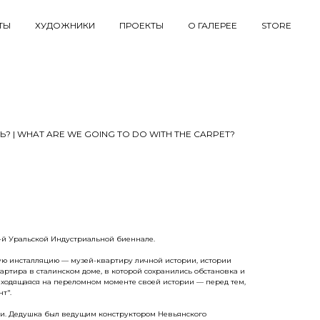
ТЫ
ХУДОЖНИКИ
ПРОЕКТЫ
О ГАЛЕРЕЕ
STORE
? | WHAT ARE WE GOING TO DO WITH THE CARPET?
n
-й Уральской Индустриальной биеннале.
ную инсталляцию — музей-квартиру личной истории, истории
артира в сталинском доме, в которой сохранились обстановка и
 находящаяся на переломном моменте своей истории — перед тем,
т".
ки. Дедушка был ведущим конструктором Невьянского