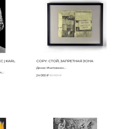
С | KARL
COPY: СТОЙ, ЗАПРЕТНАЯ ЗОНА
Денис Ичитовкин
in
24 000
₽
30 000
₽
om the project
Холст, масло
20,5 х 26 см
 печать |
ng