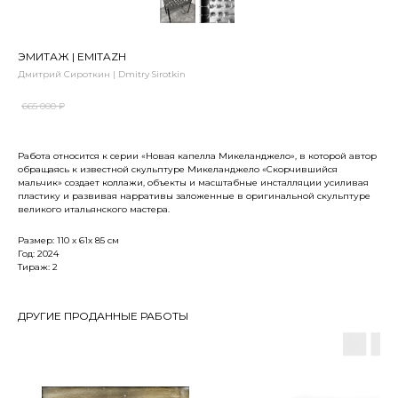
ЭМИТАЖ | EMITAZH
Дмитрий Сироткин | Dmitry Sirotkin
665 000
₽
Работа относится к серии «Новая капелла Микеланджело», в которой автор
обращаясь к известной скульптуре Микеланджело «Скорчившийся
мальчик» создает коллажи, объекты и масштабные инсталляции уcиливая
пластику и развивая нарративы заложенные в оригинальной скульптуре
великого итальянского мастера.
Размер: 110 х 61х 85 см
Год: 2024
Тираж: 2
ДРУГИЕ ПРОДАННЫЕ РАБОТЫ