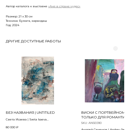
Автор каталога к выставке
«Аня в стране чудес»
Размер: 21 х 30 см
Техника: Бумага, карандаш
Год: 2024
ДРУГИЕ ДОСТУПНЫЕ РАБОТЫ
БЕЗ НАЗВАНИЯ | UNTITILED
ВИСКИ С ПОРТВЕЙНОМ —
ТОЛЬКО ДЛЯ РОМАНТИКО
Света Исаева | Sveta Isaeva
WHISKEY AND PORT ARE O
SKU:
ANSE090
2023
ROMANTICS
80 000
₽
Андрей Семенов | Andrey Seme