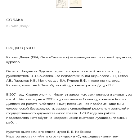
СОБАКА
Кирилл Дацук
ПРОДАНО | SOLD
Кирилл Дацук (1974, Южно-Сахалинск) — мультидисциплинарный художник,
куратор.
Окончил Академию Художеств, мастерскую станковой живописи под
руководством В.В. Соколова. Его педагогами были Кириллова Л.Н., Белов
А.В., Говорков И.В., Могилевцев В.А., Руднев В.Ф. и, конечно же, отец
Кирилла, известный Петербургский художник-график Дацук В.К.
В 2001 году Кирилл окончил Институт живописи, архитектуры и скульптуры
им. И.Е. Репина и уже в 2003 году стал членом Союза художников России.
Дипломная работа "Обездоленные", посвященная проблеме нищеты и
человеческой безысходности, вызвала сильнейший резонанс у зрителей и
государственного художественного совета. В 2003 году эта работа
представляла Петербург на Всероссийской выставке лучших дипломных
работ.
Куратор выставочного отдела музея В. В. Набокова
Куратор выставки «Аня в стране чудес» и «Сумасшедшее чаепитие»