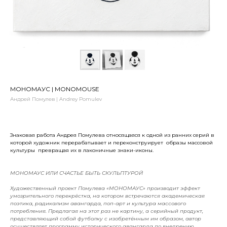
МОНОМАУС | MONOMOUSE
Андрей Помулев | Andrey Pomulev
Знаковая работа Андрея Помулева относящаяся к одной из ранних серий в
которой художник перерабатывает и переконструирует образы массовой
культуры превращая их в лаконичные знаки-иконы.
МОНОМАУС ИЛИ СЧАСТЬЕ БЫТЬ СКУЛЬПТУРОЙ
Художественный проект Помулева «МОНОМАУС» производит эффект
умозрительного перекрёстка, на котором встречаются академическая
поэтика, радикализм авангарда, поп-арт и культура массового
потребления. Предлагая на этот раз не картину, а серийный продукт,
представляющий собой футболку с изобретённым им образом, автор
осуществляет программу исторического авангарда по внедрению