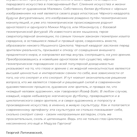
передового искусства в повседневный быт. Слияния искусства и жизни
требовал от художников Малевич. Собственно, белая футболка с чёрным
изображением на ней является своего рода ипостасью Чёрного квадрата.
Будучи фигуративным, это изображение рождено путём геометрических
манипуляций, и уже это геометрическое происхождение роднит
одноглазого и одноухого Микки Мауса, или Мономауса, с базовой
геометрической фигурой. Из известного всем мышонка, героя
сверхпопулярной анимации, по самым точным законам геометрии изъята
середина, а оставшиеся левый и правый края, соединяясь вместе,
образовали некоего Мышиного Циклопа. Черный квадрат заслоняя перед
зрителем реальность, призывал к отказу от созерцания внешнего
предметного мира, и направлял взгляд внутрь смотрящего, на умо-зрение.
Преобразовавшись в новейшее одноглазое поп-существо, чёрное
геометрическое порождение со всей популярной доходчивостью
указывают на то, что глаза и зрение с их жадной ненасытностью являются
высшей ценностью и императивом самим по себе, вне зависимости от
того, на что смотрят и кто смотрит. И тут маячит окончательное решение
вопроса, кто же является главной и решающей силой в современном
художественном процессе, художник или зритель, и правда ли, что
«каждый человек художник», как говаривал Йозеф Бойс. В любом случае,
каждый, надев небывалую магическую футболку, превращается и в
циклопического сверх-зрителя, и в сверх-художника, и попросту в
произведение искусства, а именно, в живую скульптуру. Как и полагается
современному артефакту эта скульптура не столько показывает себя,
сколько смотрит сама – своим неотразимым взглядом, столь же
пронзительным, сколь и цепенящим. Ведь это не только глаз Циклопа,
несомненно это ещё и Медуза Горгона!
Георгий Литичевский,