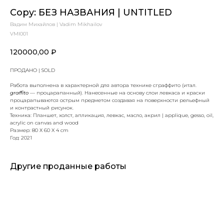
Copy: БЕЗ НАЗВАНИЯ | UNTITLED
Вадим Михайлов | Vadim Mikhailov
VMI001
120000,00
₽
ПРОДАНО | SOLD
Работа выполнена в характерной для автора технике сграффито (итал.
graffito
— процарапанный). Нанесенные на основу слои левкаса и краски
процарапываются острым предметом создавая на поверхности рельефный
и контрастный рисунок.
Техника: Планшет, холст, апликация, левкас, масло, акрил | applique, gesso, oil,
acrylic on canvas and wood
Размер: 80 Х 60 X 4 cm
Год: 2021
Другие проданные работы