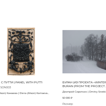
С ПУТТИ | PANEL WITH PUTTI
БУРАН (ИЗ ПРОЕКТА «WINTERR
BURAN (FROM THE PROJECT
ISON003
«WINTERREISE»)
Дмитрий Сироткин | Dmitry Sirotk
lison) Камаева | Elena (Alison) Kamaeva
2018
50 000
₽
Печать на матовой фотобумаге Fuji
Размер
ссетная пленка, плетение
(архивная серия Cristal Archive), 