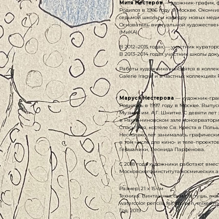
Митя Нестеров
— удожник-график, ф
Родился в 1986 году в Москве. Оконч
седьмой школы и кафедру новых меди
Основатель виртуальной художествен
(МиКА).
В 2012–2015 годах — участник курато
В 2013–2014 годах участник школы до
Работы художника находятся в колле
Galerie Iragui и в частных коллекциях
Маруся Нестерова
— художник-граф
Родилась в 1997 году в Москве. Выпу
Музыки им. А.Г. Шнитке. С девяти лет
в Рахманиновском зале консерватори
Спасителя, костёле Св. Креста в Поль
Несколько лет занималась графическ
в том числе для кино- и теле-проект
Германики, Леонида Парфёнова.
С 2018 года художники работают вме
Московского института космических 
Размер: 21 x 15 см
Техника: Винтажная бумага, тушь, ак
watercolor pencils, felt-tip pen, mixed 
Год: 2019