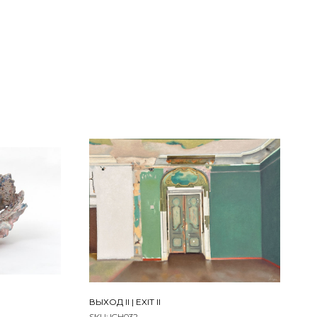
Бумага, тушь | Ink on paper
I Matt
30.5 х 21.5 см
, Durst Theta lab
ВЫХОД II | EXIT II
SKU:
ICH032