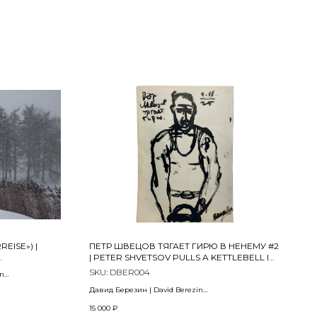
EISE») |
ПЕТР ШВЕЦОВ ТЯГАЕТ ГИРЮ В НЕНЕМУ #2
| PETER SHVETSOV PULLS A KETTLEBELL IN
THE NGNRMU #2
SKU:
DBER004
in
Давид Березин | David Berezin
2025
color DPII Matt
15 000
₽
лаборатория Durst