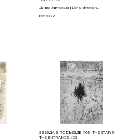
he series Sun
Денис Ичитовкин | Denis Ichitovkin
Из проекта «Выход» | From the project "Exit"
800 000
₽
2024
, glass, glaze
Холст, масло | Oil on canvas
90 х 120 см
ЗВЕЗДА В ПОДЪЕЗДЕ #05 | THE STAR IN
THE ENTRANCE #05