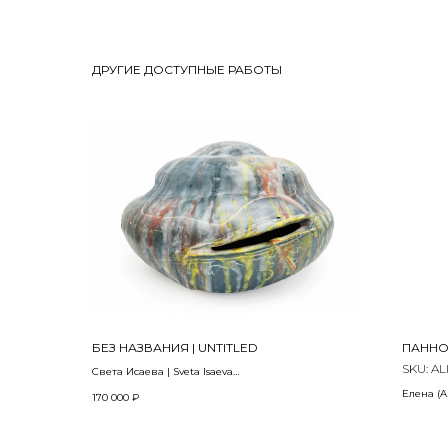
ДРУГИЕ ДОСТУПНЫЕ РАБОТЫ
БЕЗ НАЗВАНИЯ | UNTITLED
ПАННО 
SKU:
AL
Света Исаева | Sveta Isaeva
2021
Елена (A
170 000
₽
Керамика, глазурь | Ceramics, glaze
2023
31х 28 х 19 см
видео-ка