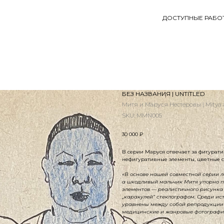
ДОСТУПНЫЕ РАБО
БЕЗ НАЗВАНИЯ | UNTITLED
Митя и Маруся Нестеровы | Mitya 
SKU:
MMN005
30 000
₽
В серии Маруся отвечает за фигурати
нефигуративные элементы, цветные с
«В основе нашей совместной серии л
а шкодливый мальчик Митя упорно по
элементов — реалистичного рисунка
„каракулей“ стеклографом. Среди ис
уравнены между собой репродукции
медицинские и жанровые фотографии