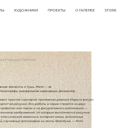
ТЫ
ХУДОЖНИКИ
ПРОЕКТЫ
О ГАЛЕРЕЕ
STORE
and Marusya Nesterov
вные элементы и тушь, Митя — за
теклографы, акварельные карандаши, фломастер.
ежит простой сценарий: прилежная девочка Маруся рисует,
ртит её рисунки. Все работы в серии строятся из двух
 графитом или пером и не фигуративного дополнения —
точников изображений, по которым выполняются рисунки,
 классической живописи, интернет-мемы, анонимные
, случайные фотографии из ленты Фейсбука. — М.Н.»