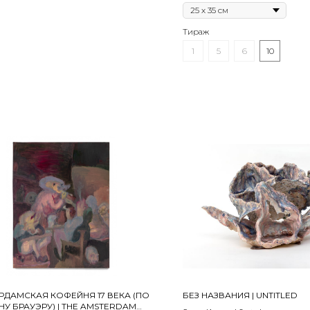
 см
Theta | Print on matte Fujicolor DPI
photographic paper (Cristal Archive)
 запросу
45 х 60 см | тираж 1 экз.
Тираж
1
5
6
10
РДАМСКАЯ КОФЕЙНЯ 17 ВЕКА (ПО
БЕЗ НАЗВАНИЯ | UNTITLED
У БРАУЭРУ) | THE AMSTERDAM