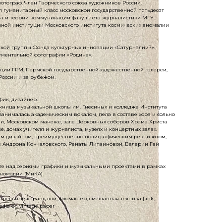
отограф. Член Творческого союза художников России.
ил гуманитарный класс московской государственной пятьдесят
а и теории коммуникации факультета журналистики МГУ.
ной институции Московского института космических аномалии
рской группы Фонда культурных инновации «Сатурналии?».
кументальной фотографии «Родина».
кции ГРМ, Пермской государственной художественной галереи,
 России и за рубежом.
ик, дизайнер.
скница музыкальной школы им. Гнесиных и колледжа Института
 занималась академическим вокалом, пела в составе хора и сольно
и, Московском манеже, зале Церковных соборов Храма Христа
ше, домах учителя и журналиста, музеях и концертных залах.
им дизайном, преимущественно полиграфическим реквизитом,
ов Андрона Кончаловского, Ренаты Литвиновой, Валерии Гай
сте над сериями графики и музыкальными проектами в рамках
аномалии (МиКА).
варельные карандаши, фломастер, смешанная техника | ink,
media on vintage paper