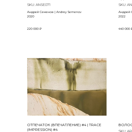
COFFEE
SKU:
ANSE071
SKU:
AN
ADRIA
Андрей Семенов | Andrey Semenov
Андрей 
2020
2022
Холст, масло | Oil on canvas
Холст, ма
220 000
₽
440 000
60 x 50 см
90 x 70 с
ОТПЕЧАТОК (ВПЕЧАТЛЕНИЕ) #4 | TRACE
ВОЛОСЫ
(IMPRESSION) #4
SKU:
AR