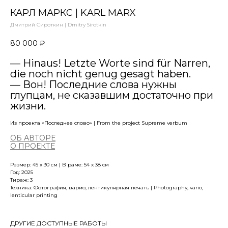
КАРЛ МАРКС | KARL MARX
Дмитрий Сироткин | Dmitry Sirotkin
80 000
₽
— Hinaus! Letzte Worte sind für Narren,
die noch nicht genug gesagt haben.
— Вон! Последние слова нужны
глупцам, не сказавшим достаточно при
жизни.
Из проекта «Последнее слово» | From the project Supreme verbum
ОБ АВТОРЕ
О ПРОЕКТЕ
Размер: 45 х 30 см | В раме: 54 x 38 см
Год: 2025
Тираж: 3
Техника: Фотография, варио, лентикулярная печать | Photography, vario,
lenticular printing
ДРУГИЕ ДОСТУПНЫЕ РАБОТЫ