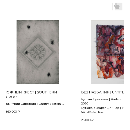
ЮЖНЫЙ КРЕСТ | SOUTHERN
БЕЗ НАЗВАНИЯ | UNTITLED
CROSS
Руслан Ермолаев | Ruslan Ermo
2020
Дмитрий Сироткин | Dmitry Sirotkin
Бумага, акварель, линер | Paper
из проекта «ULTIMUM ASTRUM» | from the
360 000
₽
watercolor, liner
59 х 42 см
project «ULTIMUM ASTRUM»
2021
25 000
₽
Дерево, цифровая фотография,
цифровая печать, акрил, тушь, уголь,