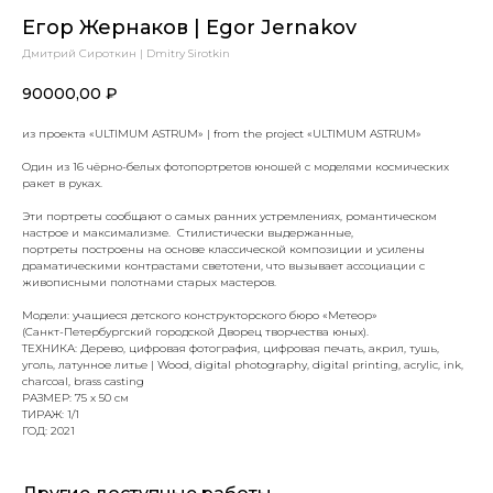
Егор Жернаков | Egor Jernakov
Дмитрий Сироткин | Dmitry Sirotkin
90000,00
₽
из проекта «ULTIMUM ASTRUM» | from the project «ULTIMUM ASTRUM»
Один из 16 чёрно-белых фотопортретов юношей с моделями космических
ракет в руках.
Эти портреты сообщают о самых ранних устремлениях, романтическом
настрое и максимализме. Стилистически выдержанные,
портреты построены на основе классической композиции и усилены
драматическими контрастами светотени, что вызывает ассоциации с
живописными полотнами старых мастеров.
Модели: учащиеся детского конструкторского бюро «Метеор»
(Санкт-Петербургский городской Дворец творчества юных).
ТЕХНИКА: Дерево, цифровая фотография, цифровая печать, акрил, тушь,
уголь, латунное литье | Wood, digital photography, digital printing, acrylic, ink,
charcoal, brass casting
РАЗМЕР: 75 x 50 см
ТИРАЖ: 1/1
ГОД: 2021