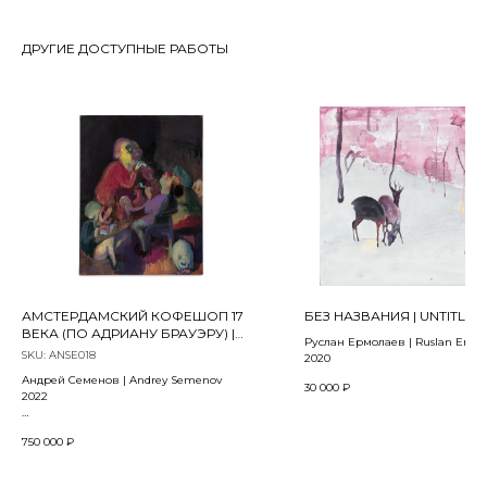
ДРУГИЕ ДОСТУПНЫЕ РАБОТЫ
АМСТЕРДАМСКИЙ КОФЕШОП 17
БЕЗ НАЗВАНИЯ | UNTITLED
ВЕКА (ПО АДРИАНУ БРАУЭРУ) |
Руслан Ермолаев | Ruslan Ermo
THE AMSTERDAM COFFEESHOP OF
SKU:
ANSE018
2020
17 CENTURY (AFTER ADRIAEN
Андрей Семенов | Andrey Semenov
BROUWER)
30 000
₽
2022
Холст, масло | Oil on canvas
750 000
₽
130 x 100 см