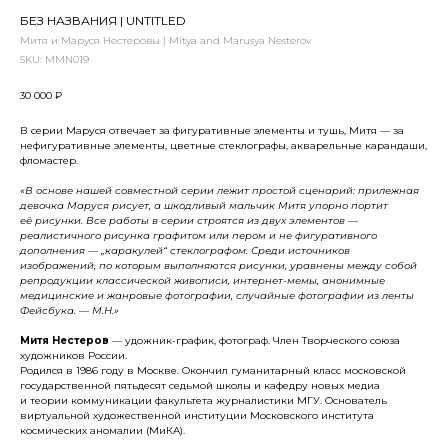
БЕЗ НАЗВАНИЯ | UNTITLED
Митя и Маруся Нестеровы | Mitya and Marusya Nesterov
SKU:
MMN019
30 000
₽
В серии Маруся отвечает за фигуративные элементы и тушь, Митя — за
нефигуративные элементы, цветные стеклографы, акварельные карандаши,
фломастер.
«В основе нашей совместной серии лежит простой сценарий: прилежная
девочка Маруся рисует, а шкодливый мальчик Митя упорно портит
её рисунки. Все работы в серии строятся из двух элементов —
реалистичного рисунка графитом или пером и не фигуративного
дополнения — „каракулей“ стеклографом. Среди источников
изображений, по которым выполняются рисунки, уравнены между собой
репродукции классической живописи, интернет-мемы, анонимные
медицинские и жанровые фотографии, случайные фотографии из ленты
Фейсбука. — М.Н.»
Митя Нестеров
— удожник-график, фотограф. Член Творческого союза
художников России.
Родился в 1986 году в Москве. Окончил гуманитарный класс московской
государственной пятьдесят седьмой школы и кафедру новых медиа
и теории коммуникации факультета журналистики МГУ. Основатель
виртуальной художественной институции Московского института
космических аномалии (МиКА).