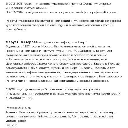
В 2012–2015 годах — участник кураторской группы Фонда культурных
инновации «Сатурналии?».
В 2013–2014 годах участник школы документальной фотографии «Родина».
Работы художника находятся в коллекции ГРМ, Пермской государственной
художественной галереи, Galerie Iragui и в частных коллекциях России
и за рубежом.
Маруся Нестерова
— художник-график, дизайнер.
Родилась в 1997 году в Москве. Выпускница музыкальной школы им.
Гнесиных и колледжа Института Музыки им. А.Г. Шнитке. С девяти лет
занималась академическим вокалом, пела в составе хора и сольно
в Рахманиновском зале консерватории, Московском манеже, зале
Церковных соборов Храма Христа Спасителя, костёле Св. Креста в Польше,
домах учителя и журналиста, музеях и концертных залах. Несколько лет
занималась графическим дизайном, преимущественно полиграфическим
реквизитом, в том числе для кино- и теле-проектов Андрона Кончаловского,
Ренаты Литвиновой, Валерии Гай Германики, Леонида Парфёнова.
С 2018 года художники работают вместе над сериями графики
и музыкальными проектами в рамках Московского института космических
аномалии (МиКА).
Размер: 21 x 15 см
Техника: Винтажная бумага, тушь, акварельные карандаши, фломастер,
смешанная техника | ink, watercolor pencils, felt-tip pen, mixed media on
vintage paper
Год: 2019