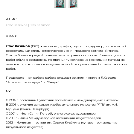
АЛИС
Стас Казимов | Stas Kazimov
8 800
₽
Стас Казимов
(1979) живописец, график, скульптор, куратор, сохраняющий
неформальный стиль Петербургско-Ленинградского артиста-битника.
Стас работает в редкой технике печати гравюр на холсте. Композиции его
работ обычно составлены по принципу коллажа из нескольких матриц на
теле холста, с которых он получает всякий раз уникальный отпечаток сюжет
работ.
Представленная работа работа отсылает зрителя к книгам Л.Кэролла
"Алиса в стране чудес" и "Снарк".
CV
С 1994 г. постоянный участник российских и международных выставок.
В 2001 г. окончил факультет изобразительного искусства РГПУ им. А.И.
Герцена (Санкт-Петербург)
С 2001г. – Член Санкт-Петербургского союза художников.
С 2001г.– Член Международной ассоциации искусствоведов.
2022 – Номинант премии им. Сергея Курёхина (лучшее произведение
визуального искусства).