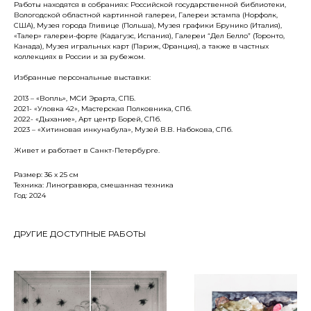
Работы находятся в собраниях: Российской государственной библиотеки,
Вологодской областной картинной галереи, Галереи эстампа (Норфолк,
США), Музея города Гливице (Польша), Музея графики Брунико (Италия),
«Талер» галереи-форте (Кадагуэс, Испания), Галереи “Дел Белло” (Торонто,
Канада), Музея игральных карт (Париж, Франция), а также в частных
коллекциях в России и за рубежом.
Избранные персональные выставки:
2013 – «Вопль», МСИ Эрарта, СПБ.
2021- «Уловка 42», Мастерская Полковника, СПб.
2022- «Дыхание», Арт центр Борей, СПб.
2023 – «Хитиновая инкунабула», Музей В.В. Набокова, СПб.
Живет и работает в Санкт-Петербурге.
Размер: 36 x 25 cм
Техника: Линогравюра, смешанная техника
Год: 2024
ДРУГИЕ ДОСТУПНЫЕ РАБОТЫ