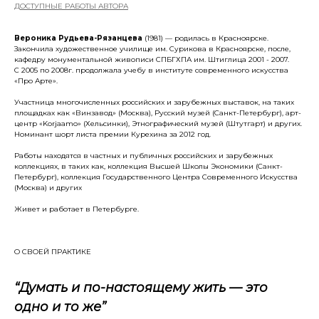
Д
ОСТУПНЫЕ РАБОТЫ АВТОРА
Вероника Рудьева-Рязанцева
(1981) — родилась в Красноярске.
Закончила художественное училище им. Сурикова в Красноярске, после,
кафедру монументальной живописи СПБГХПА им. Штиглица 2001 - 2007.
С 2005 по 2008г. продолжала учебу в институте современного искусства
«Про Арте».
Участница многочисленных российских и зарубежных выставок, на таких
площадках как «Винзавод» (Москва), Русский музей (Санкт-Петербург), арт-
центр «Korjaamo» (Хельсинки), Этнографический музей (Штутгарт) и других.
Номинант шорт листа премии Курехина за 2012 год.
Работы находятся в частных и публичных российских и зарубежных
коллекциях, в таких как, коллекция Высшей Школы Экономики (Санкт-
Петербург), коллекция Государственного Центра Современного Искусства
(Москва) и других
Живет и работает в Петербурге.
О СВОЕЙ ПРАКТИКЕ
“Думать и по-настоящему жить — это
одно и то же”