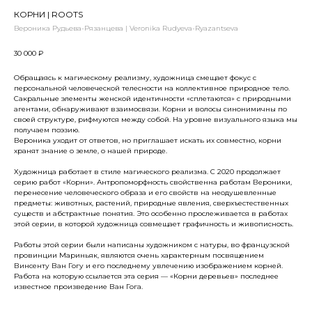
КОРНИ | ROOTS
Вероника Рудьева-Рязанцева | Veronika Rudyeva-Ryazantseva
30 000
₽
Обращаясь к магическому реализму, художница смещает фокус с
персональной человеческой телесности на коллективное природное тело.
Сакральные элементы женской идентичности «сплетаются» с природными
агентами, обнаруживают взаимосвязи. Корни и волосы синонимичны по
своей структуре, рифмуются между собой. На уровне визуального языка мы
получаем поэзию.
Вероника уходит от ответов, но приглашает искать их совместно, корни
хранят знание о земле, о нашей природе.
Художница работает в стиле магического реализма. С 2020 продолжает
серию работ «Корни». Антропоморфность свойственна работам Вероники,
перенесение человеческого образа и его свойств на неодушевленные
предметы: животных, растений, природные явления, сверхъестественных
существ и абстрактные понятия. Это особенно прослеживается в работах
этой серии, в которой художница совмещает графичность и живописность.
Работы этой серии были написаны художником с натуры, во французской
провинции Мариньяк, являются очень характерным посвящением
Винсенту Ван Гогу и его последнему увлечению изображением корней.
Работа на которую ссылается эта серия — «Корни деревьев» последнее
известное произведение Ван Гога.