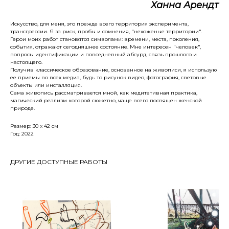
Ханна Арендт
Искусство, для меня, это прежде всего территория эксперимента,
трансгрессии. Я за риск, пробы и сомнения, "нехоженые территории".
Герои моих работ становятся символами: времени, места, поколения,
события, отражают сегодняшнее состояние. Мне интересен "человек",
вопросы идентификации и повседневный абсурд, связь прошлого и
настоящего.
Получив классическое образование, основанное на живописи, я использую
ее приемы во всех медиа, будь то рисунок видео, фотография, световые
объекты или инсталляция.
Сама живопись рассматривается мной, как медитативная практика,
магический реализм которой сюжетно, чаще всего посвящен женской
природе.
Размер: 30 x 42 см
Год: 2022
ДРУГИЕ ДОСТУПНЫЕ РАБОТЫ