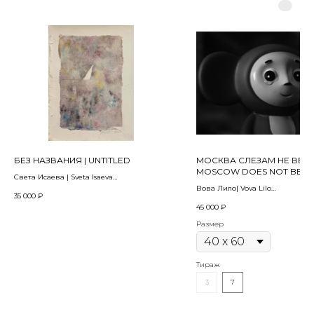
БЕЗ НАЗВАНИЯ | UNTITLED
МОСКВА СЛЕЗАМ НЕ ВЕРИТ
MOSCOW DOES NOT BELIE
Света Исаева | Sveta Isaeva
TEARS
2024
Вова Лило| Vova Lilo
35 000
₽
2012
45 000
₽
Монотипия, бумага, типографская
краска | Monotype, printing ink on paper
Плоттерная печать на архивно
Размер
43 х 42 см
накатка на дибонд | Plotter prin
archival paper, knurling on dibo
Тираж
3
7