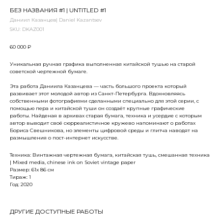
БЕЗ НАЗВАНИЯ #1 | UNTITLED #1
Даниил Казанцев| Daniel Kazantsev
SKU:
DKAZ001
60 000
₽
Уникальная ручная графика выполненная китайской тушью на старой
советской чертежной бумаге.
Эта работа Даниила Казанцева — часть большого проекта который
развивает этот молодой автор из Санкт-Петербурга. Вдохновляясь
собственными фотографиями сделанными специально для этой серии, с
помощью пера и китайской туши он создаёт крупные графические
работы. Найденая в архивах старая бумага, техника и усердие с которым
автор выводит своё сюрреалистичное кружево напоминают о работах
Бориса Свешникова, но элементы цифровой среды и глитча наводят на
размышления о пост-интернет искусстве.
Техника: Винтажная чертежная бумага, китайская тушь, смешанная техника
| Mixed media, chinese ink on Soviet vintage paper
Размер: 61х 86 см
Тираж: 1
Год: 2020
ДРУГИЕ ДОСТУПНЫЕ РАБОТЫ