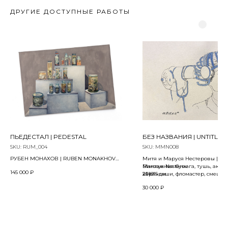
ДРУГИЕ ДОСТУПНЫЕ РАБОТЫ
ПЬЕДЕСТАЛ | PEDESTAL
БЕЗ НАЗВАНИЯ | UNTITLED
SKU:
RUM_004
SKU:
MMN008
РУБЕН МОНАХОВ | RUBEN MONAKHOV
Митя и Маруся Нестеровы | Mit
Bз проекта «Афтерпати» | From the
Marusya Nesterov
Винтажная бумага, тушь, аква
145 000
₽
"Afterparty" project
2019
карандаши, фломастер, смешан
21 x 15 см
2023
техника | ink, watercolor pencils, 
30 000
₽
pen, mixed media on vintage pa
Холст, масло | Oil on canvas
95 х 60 см