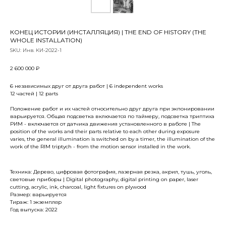
КОНЕЦ ИСТОРИИ (ИНСТАЛЛЯЦИЯ) | THE END OF HISTORY (THE
WHOLE INSTALLATION)
SKU:
Инв. КИ-2022-1
2 600 000
₽
6 независимых друг от друга работ | 6 independent works
12 частей | 12 parts
Положение работ и их частей относительно друг друга при экпонировании
варьируется. Общая подсветка включается по таймеру, подсветка триптиха
РИМ - включается от датчика движения установленного в работе | The
position of the works and their parts relative to each other during exposure
varies, the general illumination is switched on by a timer, the illumination of the
work of the RIM triptych - from the motion sensor installed in the work.
Техника: Дерево, цифровая фотография, лазерная резка, акрил, тушь, уголь,
световые приборы | Digital photography, digital printing on paper, laser
cutting, acrylic, ink, charcoal, light fixtures on plywood
Размер: варьируется
Тираж: 1 экземпляр
Год выпуска: 2022