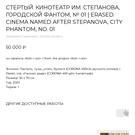
СТЕРТЫЙ. КИНОТЕАТР ИМ. СТЕПАНОВА,
ГОРОДСКОЙ ФАНТОМ, № 01 | ERASED.
CINEMA NAMED AFTER STEPANOVA, CITY
PHANTOM, NO. 01
Дмитрий Сироткин | Dmitry Sirotkin
50 000
₽
из проекта «Koh-i-oor» | from the project «Koh-i-oor»
Техника: Пастель, тушь, уголь, бумага (CORONA 400г/м ручного отлива) |
Pastel, ink, charcoal, paper (CORONA 400 g/m handmade)
Размер: 50 х 70 см
Год: 2023
Тираж: 1
ДРУГИЕ ДОСТУПНЫЕ РАБОТЫ