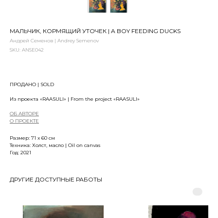
МАЛЬЧИК, КОРМЯЩИЙ УТОЧЕК | A BOY FEEDING DUCKS
Андрей Семенов | Andrey Semenov
SKU:
ANSE042
ПРОДАНО | SOLD
Из проекта «RAASULI» | From the project «RAASULI»
ОБ АВТОРЕ
О ПРОЕКТЕ
Размер: 71 x 60 см
Техника: Холст, масло | Oil on canvas
Год: 2021
ДРУГИЕ ДОСТУПНЫЕ РАБОТЫ