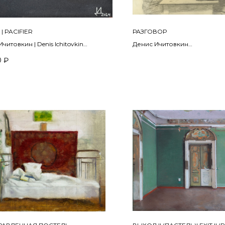
| PACIFIER
РАЗГОВОР
читовкин | Denis Ichitovkin
Денис Ичитовкин
2014
0
₽
ая бумага, пастель | Pastel on
Бумага, карандаш
per
30 х 40 см
см
ПРОДАНО | SOLD