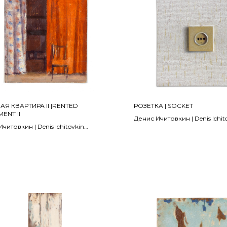
Я КВАРТИРА II |RENTED
РОЗЕТКА | SOCKET
ENT II
Денис Ичитовкин | Denis Ichit
читовкин | Denis Ichitovkin
2025
Винтажные обои, пастель | Pa
 акрил | acrylic on paper
vintage wallpaper
 см
45 x 45 см
НОЙ КОЛЛЕКЦИИ | IN A PRIVATE
ПРОДАНО | SOLD
CTION