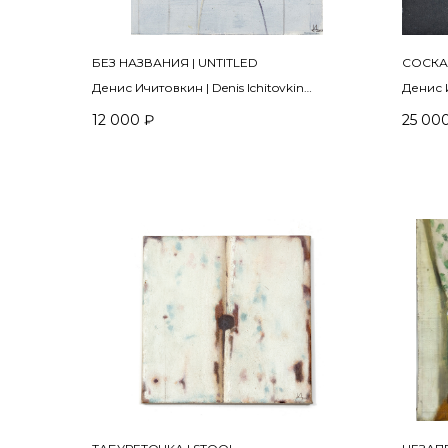
БЕЗ НАЗВАНИЯ | UNTITLED
СОСКА 
Денис Ичитовкин | Denis Ichitovkin
Денис И
2012
2023
12 000
₽
25 00
картон, масло | oil on cardboard
Наждачн
17 х 16 см
sandpa
15 x 20 