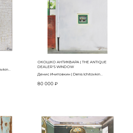
ОКОШКО АНТИКВАРА | THE ANTIQUE
DEALER'S WINDOW
ovkin
Денис Ичитовкин | Denis Ichitovkin
2007-2022
80 000
₽
stel on
холст, масло | oil on canvas
50 х 50 см