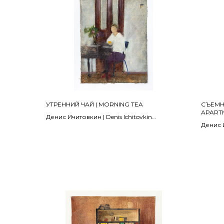
УТРЕННИЙ ЧАЙ | MORNING TEA
СЪЕМНА
APARTM
Денис Ичитовкин | Denis Ichitovkin
Денис И
2005
2012
21 х 16 см
Бумага,
холст, масло | oil on canvas
15,5 х 15
В ЧАСТНОЙ КОЛЛЕКЦИИ | IN A PRIVATE
В ЧАСТ
COLLECTION
COLLE