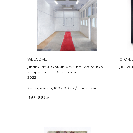
WELCOME!
СТОЙ,
ДЕНИС ИЧИТОВКИН Х АРТЕМ ГАВРИЛОВ
Денис 
из проекта "Не беспокоить"
2022
Бумага
20,5 х 
Холст, масло, 100×100 см / авторский
принт | VR, сферическая панорама 360°
ПРОДА
180 000
₽