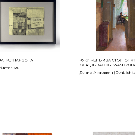
 ЗАПРЕТНАЯ ЗОНА
РУКИ МЫТЬ И ЗА СТОЛ! ОПЯ
ОПАЗДЫВАЕШЬ | WASH YOU
Ичитовкин
GO TO THE TABLE! YOU'RE L
Денис Ичитовкин | Denis Ichit
2020
, карандаш
26 см
Бумага, акрил | acrylic on pap
35 х 22 см
НО | SOLD
ПРОДАНО | SOLD