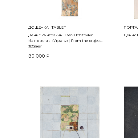
ДОЩЕЧКА | ТABLET
ПОРТАЛ
Денис Ичитовкин | Denis Ichitovkin
Денис И
Из проекта «Утраты» | From the project
Из прое
"Losses"
2022
2024
80 000
₽
холст, масло | oil on canvas
Бумага
75 х 20 см
Wooden 
40 х 40
ПРОДА