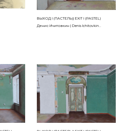
ВЫХОД I (ПАСТЕЛЬ)| EXIT I (PASTEL)
Денис Ичитовкин | Denis Ichitovkin
Из проекта «Выход» | From the project "Exit"
2024
бумага, пастель, деревянный планшет |
wooden tablet, pastel on paper
30 х 40 см
ПРОДАНО | SOLD