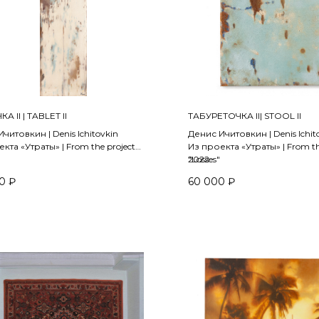
 II | ТABLET II
ТАБУРЕТОЧКА II| STOOL II
читовкин | Denis Ichitovkin
Денис Ичитовкин | Denis Ichit
кта «Утраты» | From the project
Из проекта «Утраты» | From th
"Losses"
2022
0
₽
60 000
₽
масло | oil on canvas
холст, масло | oil on canvas
 см
50 х 50 см