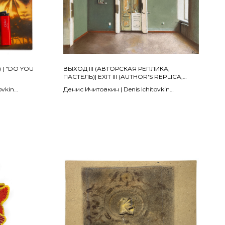
 | "DO YOU
ВЫХОД III (АВТОРСКАЯ РЕПЛИКА,
ПАСТЕЛЬ)| EXIT III (AUTHOR'S REPLICA,
PASTEL)
ovkin
Денис Ичитовкин | Denis Ichitovkin
Из проекта «Выход» | From the project "Exit"
2024
бумага, пастель, деревянный планшет |
Wooden tablet, pastel on paper
30 х 40 см
ПРОДАНО | SOLD