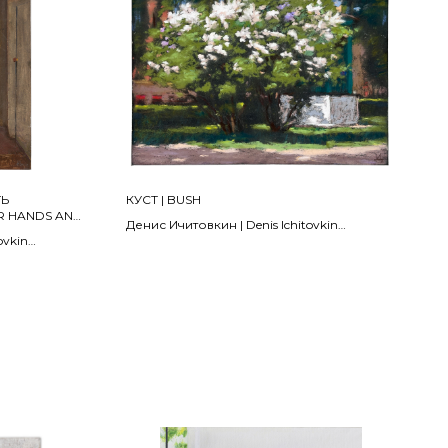
ТЬ
КУСТ | BUSH
R HANDS AND
Денис Ичитовкин | Denis Ichitovkin
ATE AGAIN
ovkin
2025
Наждачная бумага, пастель | Pastel on
er
sandpaper
18 x 24 см
ПРОДАНО | SOLD