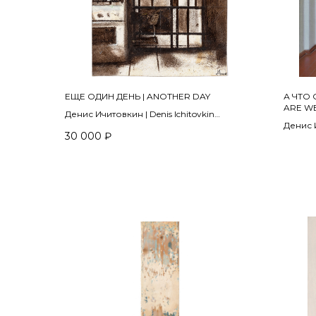
ЕЩЕ ОДИН ДЕНЬ | ANOTHER DAY
А ЧТО 
ARE WE
Денис Ичитовкин | Denis Ichitovkin
Денис И
2012
30 000
₽
2016-2
картон, масло | oil on cardboard
холст,
17 х 16 см
90 x 10
ПРОДА