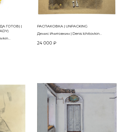
А ГОТОВ) |
РАСПАКОВКА | UNPACKING
ADY)
Денис Ичитовкин | Denis Ichitovkin
ovkin
2011
24 000
₽
картон, пастель | pastel on cardboard
20 х 30 см
крючком |