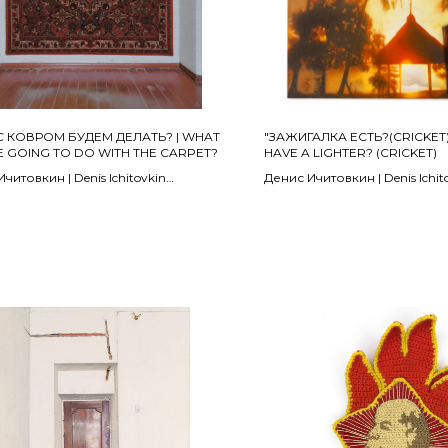
С КОВРОМ БУДЕМ ДЕЛАТЬ? | WHAT
"ЗАЖИГАЛКА ЕСТЬ?(CRICKET)
 GOING TO DO WITH THE CARPET?
HAVE A LIGHTER? (CRICKET)
читовкин | Denis Ichitovkin
Денис Ичитовкин | Denis Ichit
023
2020-2024
 масло
холст, масло
0 см
90 x 110 см
НО | SOLD
ПРОДАНО | SOLD