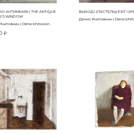
О АНТИКВАРА | THE ANTIQUE
ВЫХОД I (ПАСТЕЛЬ)| EXIT I (P
R'S WINDOW
Денис Ичитовкин | Denis Ichit
читовкин | Denis Ichitovkin
Из проекта «Выход» | From the 
022
2024
0
₽
масло | oil on canvas
Бумага, пастель, деревянный
 см
Wooden tablet, pastel on paper
30 х 40 см
ПРОДАНО | SOLD