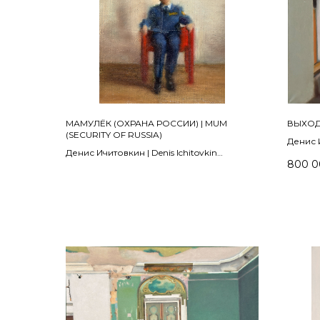
МАМУЛЁК (ОХРАНА РОССИИ) | MUM
ВЫХОД I
(SECURITY OF RUSSIA)
Денис И
Денис Ичитовкин | Denis Ichitovkin
Из прое
800 0
2015
2024
холст, масло | oil on canvas
Холст, 
26 х 23 см
90 х 12
ПРОДАНО | SOLD