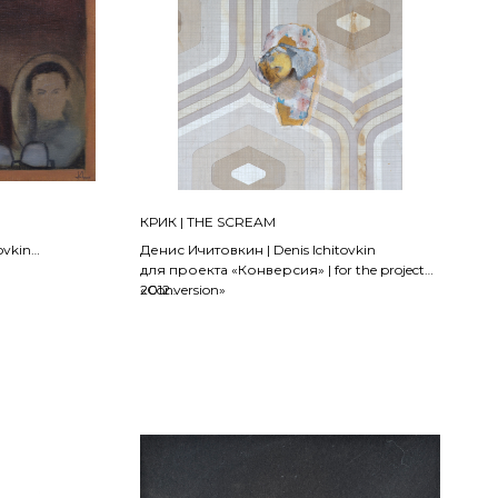
КРИК | THE SCREAM
ovkin
Денис Ичитовкин | Denis Ichitovkin
r the
для проекта «Конверсия» | for the project
«Conversion»
2012
холст, масло
30 x 30 см
В ЧАСТНОЙ КОЛЛЕКЦИИ | IN A PRIVATE
COLLECTION