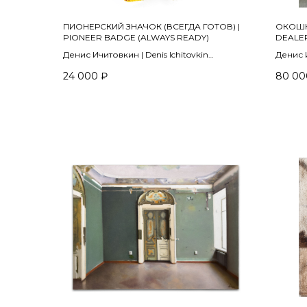
ПИОНЕРСКИЙ ЗНАЧОК (ВСЕГДА ГОТОВ) |
ОКОШК
PIONEER BADGE (ALWAYS READY)
DEALE
Денис Ичитовкин | Denis Ichitovkin
Денис И
Из проекта «Ленина 3.15»
2007-2
24 000
₽
80 00
2015
холст, 
шерстяная пряжа, вязание крючком |
50 х 50
wool yarn, crochet
14 х 18 см