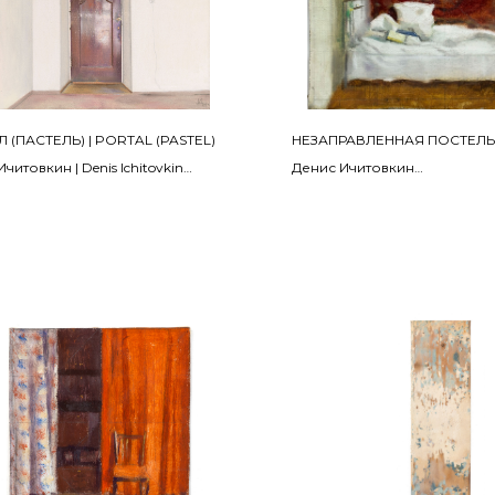
 (ПАСТЕЛЬ) | PORTAL (PASTEL)
НЕЗАПРАВЛЕННАЯ ПОСТЕЛЬ
читовкин | Denis Ichitovkin
Денис Ичитовкин
кта «Выход» | From the project "Exit"
2013
Холст, масло
, пастель, деревянный планшет |
19 х 22 см
tablet, pastel on paper
 см
ПРОДАНО | SOLD
НО | SOLD