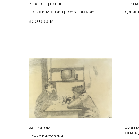
ВЫХОД III | EXIT III
БЕЗ НА
Денис Ичитовкин | Denis Ichitovkin
Денис И
Из проекта «Выход» | From the project "Exit"
2012
800 000
₽
2024
бумага,
холст, масло | oil on canvas
17 х 16 
90 х 120 см
ПРОДА
РАЗГОВОР
РУКИ М
ОПАЗД
Денис Ичитовкин
GO TO 