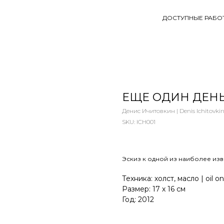
ДОСТУПНЫЕ РАБО
ЕЩЕ ОДИН ДЕНЬ
Денис Ичитовкин | Denis Ichitovki
SKU:
ICH001
Эскиз к одной из наиболее изв
Техника: холст, масло | oil o
Размер: 17 х 16 см
Год: 2012