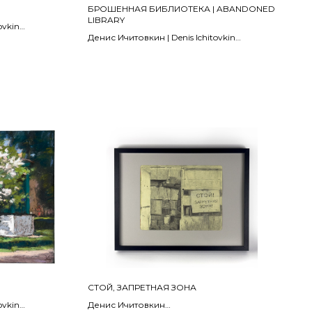
БРОШЕННАЯ БИБЛИОТЕКА | ABANDONED
LIBRARY
ovkin
Денис Ичитовкин | Denis Ichitovkin
2016
30 х 42 см
Бумага, пастель | pastel on paper
В ЧАСТНОЙ КОЛЛЕКЦИИ | IN A PRIVATE
COLLECTION
СТОЙ, ЗАПРЕТНАЯ ЗОНА
ovkin
Денис Ичитовкин