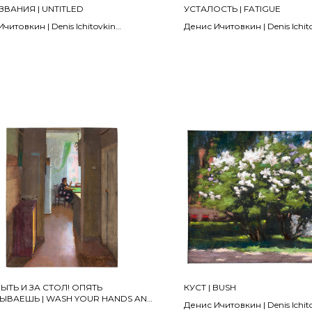
ЗВАНИЯ | UNTITLED
УСТАЛОСТЬ | FATIGUE
читовкин | Denis Ichitovkin
Денис Ичитовкин | Denis Ichit
2004
 акварель | watercolor on paper
холст, масло | oil on canvas
см
15 x 22 см
НО | SOLD
ПРОДАНО | SOLD
ЫТЬ И ЗА СТОЛ! ОПЯТЬ
КУСТ | BUSH
ЫВАЕШЬ | WASH YOUR HANDS AND
Денис Ичитовкин | Denis Ichit
THE TABLE! YOU'RE LATE AGAIN