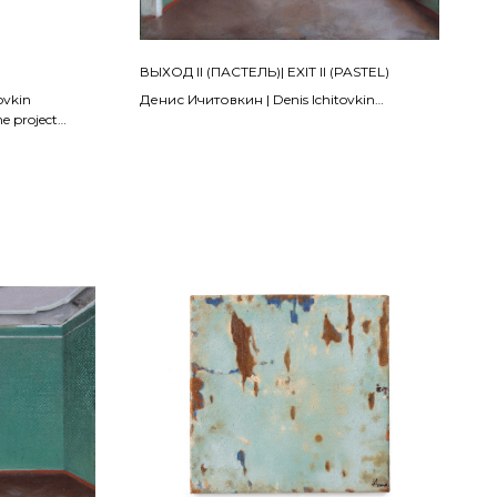
ВЫХОД II (ПАСТЕЛЬ)| EXIT II (PASTEL)
ovkin
Денис Ичитовкин | Denis Ichitovkin
e project
Из проекта «Выход» | From the project "Exit"
2024
Бумага, пастель, деревянный планшет |
Wooden tablet, pastel on paper
30 х 40 см
ПРОДАНО | SOLD