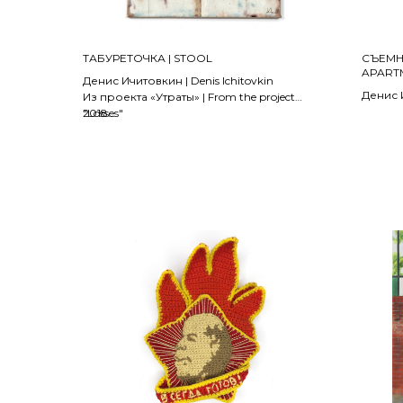
ТАБУРЕТОЧКА | STOOL
СЪЕМНА
APARTM
Денис Ичитовкин | Denis Ichitovkin
Денис И
Из проекта «Утраты» | From the project
2012
"Losses"
2018
Бумага,
холст, масло | oil on canvas
15,5 х 15
30 х 30 см
В ЧАСТ
ПРОДАНО | SOLD
COLLE