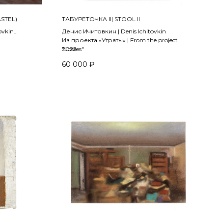
ASTEL)
ТАБУРЕТОЧКА II| STOOL II
ovkin
Денис Ичитовкин | Denis Ichitovkin
project "Exit"
Из проекта «Утраты» | From the project
"Losses"
2022
60 000
₽
 планшет |
холст, масло | oil on canvas
50 х 50 см