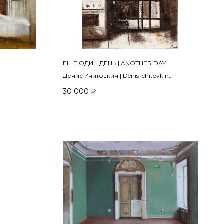
ЕЩЕ ОДИН ДЕНЬ | ANOTHER DAY
Денис Ичитовкин | Denis Ichitovkin
2012
30 000
₽
картон, масло | oil on cardboard
17 х 16 см