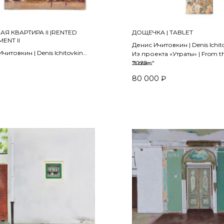
Я КВАРТИРА II |RENTED
ДОЩЕЧКА | ТABLET
ENT II
Денис Ичитовкин | Denis Ichit
читовкин | Denis Ichitovkin
Из проекта «Утраты» | From th
"Losses"
2022
80 000
₽
 акрил | acrylic on paper
холст, масло | oil on canvas
 см
75 х 20 см
НОЙ КОЛЛЕКЦИИ | IN A PRIVATE
CTION