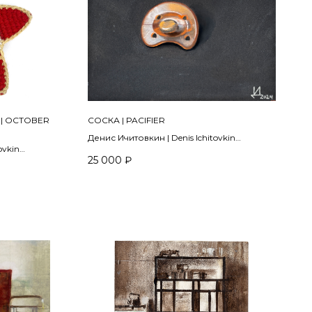
| OCTOBER
СОСКА | PACIFIER
Денис Ичитовкин | Denis Ichitovkin
ovkin
2023
25 000
₽
Наждачная бумага, пастель | Pastel on
sandpaper
крючком |
15 x 20 см