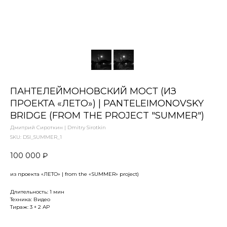
ПАНТЕЛЕЙМОНОВСКИЙ МОСТ (ИЗ
ПРОЕКТА «ЛЕТО») | PANTELEIMONOVSKY
BRIDGE (FROM THE PROJECT "SUMMER")
Дмитрий Сироткин | Dmitry Sirotkin
SKU:
DSI_SUMMER_1
100 000
₽
из проекта «ЛЕТО» | from the «SUMMER» project)
Длительность: 1 мин
Техника: Видео
Тираж: 3 + 2 АP