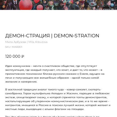
ДЕМОН-СТРАЦИЯ | DEMON-STRATION
Мила Арбузова | Mila Arbuzova
SKU:
MAR001
120 000
₽
Идея коммунизма – мечта о счастливом обществе, где отсутствует
эксплуатация, где каждый получает, что хочет, и дает то, что может – в
примитивном понимании близка русским сказкам о Емеле, едущем на
печи и получающим все волшебным образом – одной только силой
желания и намерения.
В восточной традиции аналог такого чуда – ковер-самолет, скатерть-
самобранка. Герои мультфильма Алладин и Жасмин, парящие в любовном
экстазе, олицетворяют сказку, к которой стремятся толпы демонстрантов,
ностальгирующие об утерянном коммунистическом рае, и в то же время -
мигрантов, мчащихся в Россию в поисках лучшей жизни, которой желают и
местные люди, выходящие с алыми флагами на площади.
The idea of communism is a dream of a happy society where there is no