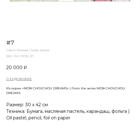
#7
Света Исаева | Sveta Isaeva
SKU:
SVI_MON_07
20 000
₽
О ХУДОЖНИКЕ
Из серии «MON CHOUCHOU DREAMS» | From the series MON CHOUCHOU
DREAMS
Размер: 30 х 42 см
Техника: Бумага, масляная пастель, карандаш, фольга |
Oil pastel, pencil, foil on paper